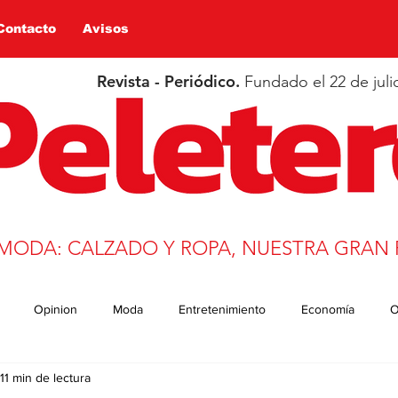
Contacto
Avisos
Revista - Periódico.
Fundado el 22 de juli
 MODA: CALZADO Y ROPA, NUESTRA GRAN 
Opinion
Moda
Entretenimiento
Economía
O
11 min de lectura
n
Salud
Educación
Covid-19
Deportes
trans