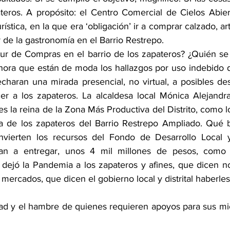
teros. A propósito: el Centro Comercial de Cielos Abiert
ística, en la que era ‘obligación’ ir a comprar calzado, art
ar de la gastronomía en el Barrio Restrepo.
r de Compras en el barrio de los zapateros? ¿Quién se 
 Ahora que están de moda los hallazgos por uso indebido d
charan una mirada presencial, no virtual, a posibles des
cer a los zapateros. La alcaldesa local Mónica Alejandr
 la reina de la Zona Más Productiva del Distrito, como lo
la de los zapateros del Barrio Restrepo Ampliado. Qué 
nvierten los recursos del Fondo de Desarrollo Local y
van a entregar, unos 4 mil millones de pesos, como 
 dejó la Pandemia a los zapateros y afines, que dicen no
ercados, que dicen el gobierno local y distrital haberles
ad y el hambre de quienes requieren apoyos para sus mi