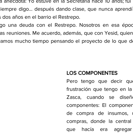
 anécdota: Yo estuve en la Secretaría hace 10 años; fui 
Siempre digo… después dando clase, que nunca aprendí 
dos años en el barrio el Restrepo.
go una deuda con el Restrepo. Nosotros en esa época
as reuniones. Me acuerdo, además, que con Yesid, quien
duramos mucho tiempo pensando el proyecto de lo que de
LOS COMPONENTES
Pero tengo que decir qu
frustración que tengo en la 
Zasca, cuando se diseñó
componentes: El componen
de compra de insumos, u
compras, donde la central
que hacía era agregar