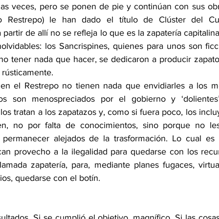
s veces, pero se ponen de pie y continúan con sus obra
io Restrepo) le han dado el título de Clúster del Cu
partir de allí no se refleja lo que es la zapatería capitalin
olvidables: los Sancrispines, quienes para unos son ficc
 no tener nada que hacer, se dedicaron a producir zapatos
 rústicamente.
en el Restrepo no tienen nada que envidiarles a los me
s son menospreciados por el gobierno y ‘dolientes’ 
los tratan a los zapatazos y, como si fuera poco, los incl
, no por falta de conocimientos, sino porque no les
n permanecer alejados de la trasformación. Lo cual es 
can provecho a la ilegalidad para quedarse con los recu
amada zapatería, para, mediante planes fugaces, virtua
rios, quedarse con el botín.
tados. Si se cumplió el objetivo, magnífico. Si las cosas 