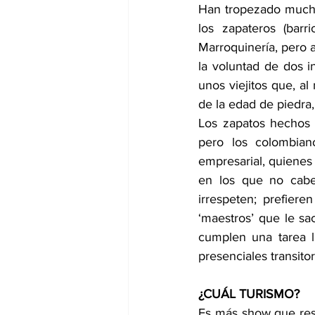
Han tropezado mucha
los zapateros (barr
Marroquinería, pero a 
la voluntad de dos in
unos viejitos que, al
de la edad de piedra,
Los zapatos hechos 
pero los colombiano
empresarial, quienes 
en los que no caben
irrespeten; prefiere
‘maestros’ que le sa
cumplen una tarea ll
presenciales transito
¿CUÁL TURISMO?
Es más show que resul