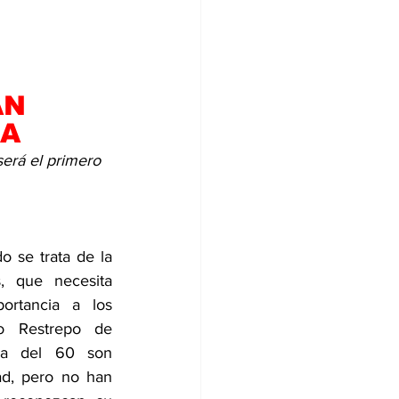
ÁN
RA
será el primero 
 se trata de la 
, que necesita 
rtancia a los 
o Restrepo de 
a del 60 son 
ad, pero no han 