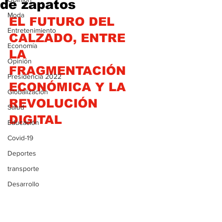
de zapatos
Moda
EL FUTURO DEL 
Entretenimiento
CALZADO, ENTRE 
Economía
LA 
Opinión
FRAGMENTACIÓN 
Presidencia 2022
ECONÓMICA Y LA 
Globalización
REVOLUCIÓN 
Salud
DIGITAL
Educación
Covid-19
Deportes
transporte
Desarrollo