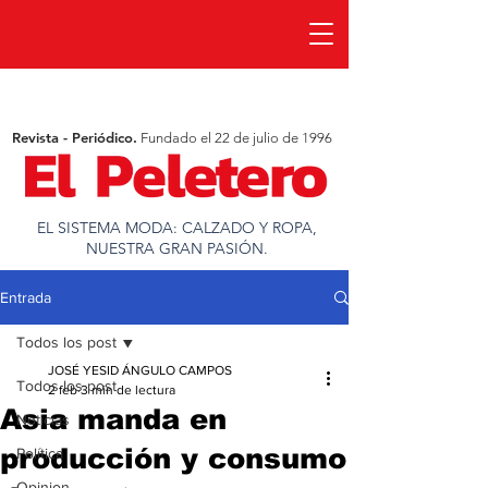
Revista - Periódico.
Fundado el 22 de julio de 1996
EL SISTEMA MODA: CALZADO Y ROPA,
NUESTRA GRAN PASIÓN.
Entrada
Todos los post
JOSÉ YESID ÁNGULO CAMPOS
Todos los post
2 feb
3 min de lectura
Asia manda en
Noticias
producción y consumo
Política
Opinion