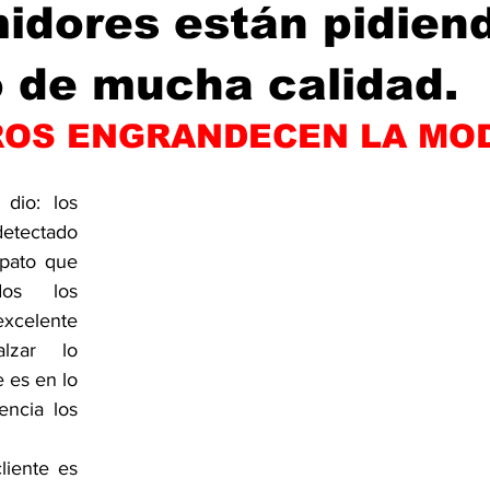
idores están pidien
 de mucha calidad.
ROS ENGRANDECEN LA MO
io: los 
etectado 
pato que 
os los 
xcelente 
lzar lo 
es en lo 
ncia los 
iente es 