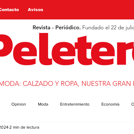
Contacto
Avisos
Revista - Periódico.
Fundado el 22 de juli
 MODA: CALZADO Y ROPA, NUESTRA GRAN 
Opinion
Moda
Entretenimiento
Economía
O
 2024
2 min de lectura
n
Salud
Educación
Covid-19
Deportes
trans