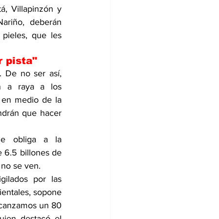
, Villapinzón y 
riño, deberán 
ieles, que les 
 pista"
 De no ser así, 
n a raya a los 
en medio de la 
ndrán que hacer 
e obliga a la 
6.5 billones de 
 no se ven.
gilados por las 
entales, sopone 
lcanzamos un 80 
ien destacó el 