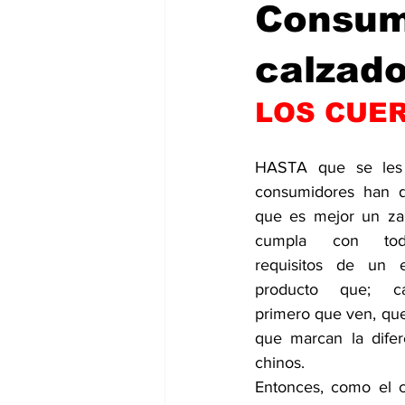
Consum
calzado
LOS CUE
HASTA que se les d
consumidores han d
que es mejor un za
cumpla con tod
requisitos de un e
producto que; ca
primero que ven, que 
que marcan la difere
chinos.
Entonces, como el cl