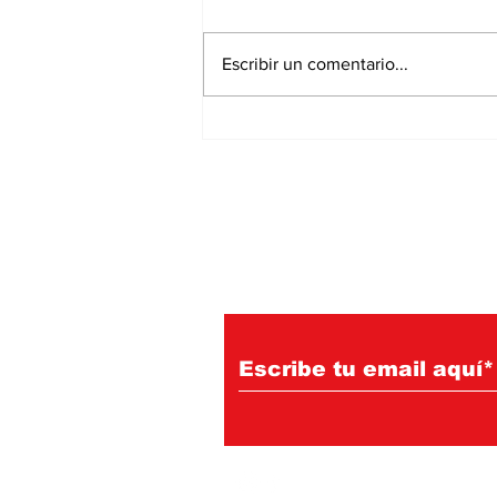
Escribir un comentario...
José Antonio Méndez
Benavides, el gran
heredero
Suscríbete a nuest