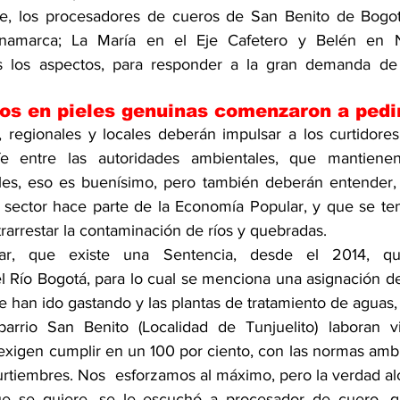
ue, los procesadores de cueros de San Benito de Bogotá
amarca; La María en el Eje Cafetero y Belén en Na
s los aspectos, para responder a la gran demanda de p
os en pieles genuinas comenzaron a pedir
, regionales y locales deberán impulsar a los curtidores.
rafe entre las autoridades ambientales, que mantiene
les, eso es buenísimo, pero también deberán entender, 
e sector hace parte de la Economía Popular, y que se te
rarrestar la contaminación de ríos y quebradas.
r, que existe una Sentencia, desde el 2014, qu
 Río Bogotá, para lo cual se menciona una asignación de 
e han ido gastando y las plantas de tratamiento de aguas,
barrio San Benito (Localidad de Tunjuelito) laboran vi
 exigen cumplir en un 100 por ciento, con las normas ambi
curtiembres. Nos  esforzamos al máximo, pero la verdad a
ue se quiere, se le escuchó a procesador de cuero, qu