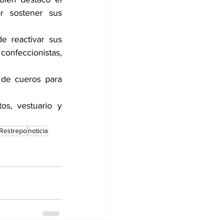
r sostener sus 
 reactivar sus 
eccionistas,   
s, vestuario y 
Restrepo
noticia