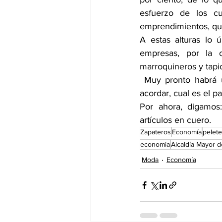
esfuerzo de los cu
emprendimientos, qu
A estas alturas lo 
empresas, por la ca
marroquineros y tapi
 Muy pronto habrá una reunión entre fabricantes de calzado y curtidores de cueros para 
acordar, cual es el pa
Por ahora, digamos
artículos en cuero.
Zapateros
Economía
pelet
economia
Alcaldía Mayor 
Moda
Economía