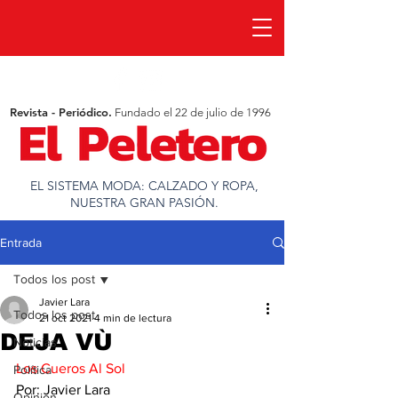
Revista - Periódico.
Fundado el 22 de julio de 1996
EL SISTEMA MODA: CALZADO Y ROPA,
NUESTRA GRAN PASIÓN.
Entrada
Todos los post
Javier Lara
Todos los post
21 oct 2021
4 min de lectura
DEJA VÙ
Noticias
Los Cueros Al Sol
Política
Por: Javier Lara
Opinion