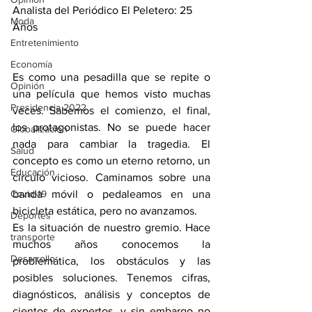
Analista del Periódico El Peletero: 25 
Moda
Años
Entretenimiento
Economía
Es como una pesadilla que se repite o 
Opinión
una película que hemos visto muchas 
Presidencia 2022
veces. Sabemos el comienzo, el final, 
los protagonistas. No se puede hacer 
Globalización
nada para cambiar la tragedia. El 
Salud
concepto es como un eterno retorno, un 
Educación
círculo vicioso. Caminamos sobre una 
Covid-19
banda móvil o pedaleamos en una 
bicicleta estática, pero no avanzamos.
Deportes
Es la situación de nuestro gremio. Hace 
transporte
muchos años conocemos la 
Desarrollo
problemática, los obstáculos y las 
posibles soluciones. Tenemos cifras, 
diagnósticos, análisis y conceptos de 
cientos de expertos, y sin embargo no 