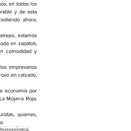
os, en todos los 
able y de esta 
ediendo ahora, 
strepo, estamos 
oda en zapatos, 
an comodidad y 
os empresarios 
roso en calzado, 
a economía por 
a Mojarra Roja, 
istas, quienes, 
a.
Restrepo
noticia