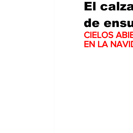
El calz
de ens
CIELOS ABI
EN LA NAV