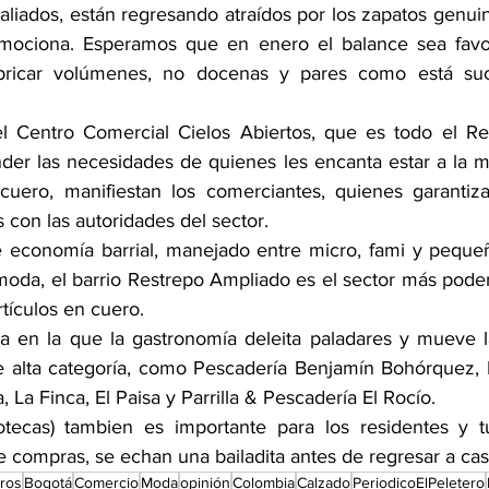
liados, están regresando atraídos por los zapatos genuin
mociona. Esperamos que en enero el balance sea favor
bricar volúmenes, no docenas y pares como está suc
el Centro Comercial Cielos Abiertos, que es todo el Re
der las necesidades de quienes les encanta estar a la m
 cuero, manifiestan los comerciantes, quienes garantiz
s con las autoridades del sector.
 economía barrial, manejado entre micro, fami y pequeñ
 moda, el barrio Restrepo Ampliado es el sector más pode
rtículos en cuero.
 en la que la gastronomía deleita paladares y mueve l
e alta categoría, como Pescadería Benjamín Bohórquez, L
La Finca, El Paisa y Parrilla & Pescadería El Rocío.
tecas) tambien es importante para los residentes y tur
 compras, se echan una bailadita antes de regresar a cas
eros
Bogotá
Comercio
Moda
opinión
Colombia
Calzado
PeriodicoElPeletero