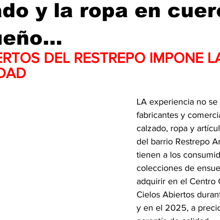
ado y la ropa en cue
ueño…
ERTOS DEL RESTREPO IMPONE L
IDAD
LA experiencia no se 
fabricantes y comerci
calzado, ropa y artícu
del barrio Restrepo A
tienen a los consumi
colecciones de ensue
adquirir en el Centro
Cielos Abiertos durant
y en el 2025, a precio