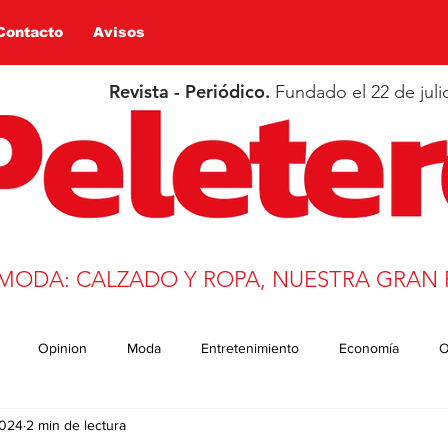
Contacto
Avisos
Revista - Periódico.
Fundado el 22 de juli
 MODA: CALZADO Y ROPA, NUESTRA GRAN 
Opinion
Moda
Entretenimiento
Economía
O
2024
2 min de lectura
n
Salud
Educación
Covid-19
Deportes
trans