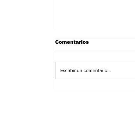
Comentarios
Escribir un comentario...
El calzado y las
confecciones buscan
salvavidas
Suscríbete a nuest