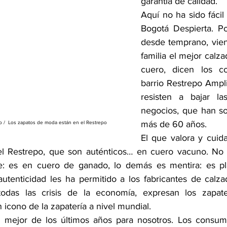
garantía de calidad.
Aquí no ha sido fácil
Bogotá Despierta. Po
desde temprano, vien
familia el mejor calza
cuero, dicen los co
barrio Restrepo Ampli
resisten a bajar la
negocios, que han so
más de 60 años.
ro /  Los zapatos de moda están en el Restrepo
El que valora y cuida
l Restrepo, que son auténticos… en cuero vacuno. No e
: es en cuero de ganado, lo demás es mentira: es plást
 autenticidad les ha permitido a los fabricantes de calza
r todas las crisis de la economía, expresan los zapate
icono de la zapatería a nivel mundial.
a mejor de los últimos años para nosotros. Los consumi