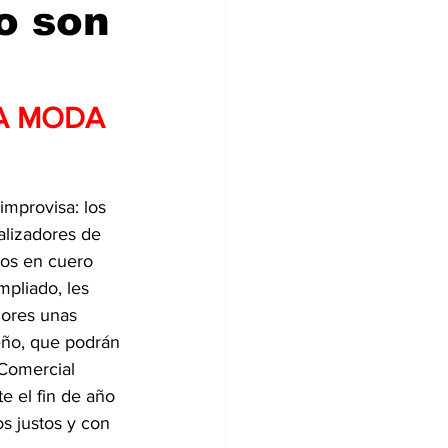
ro son
A MODA 
improvisa: los 
alizadores de 
los en cuero 
mpliado, les 
dores unas 
ño, que podrán 
 Comercial 
e el fin de año 
s justos y con 