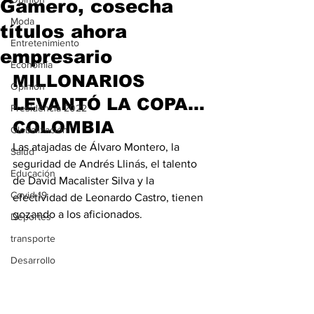
Gamero, cosecha
Moda
títulos ahora
Entretenimiento
empresario
Economía
MILLONARIOS 
Opinión
LEVANTÓ LA COPA… 
Presidencia 2022
COLOMBIA
Globalización
Las atajadas de Álvaro Montero, la 
Salud
seguridad de Andrés Llinás, el talento 
Educación
de David Macalister Silva y la 
Covid-19
efectividad de Leonardo Castro, tienen 
gozando a los aficionados.
Deportes
transporte
Desarrollo