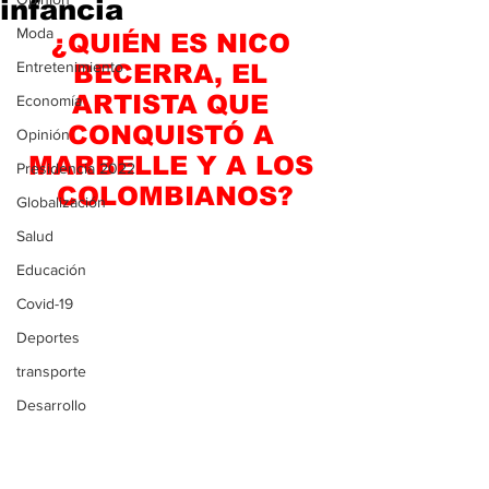
infancia
Moda
¿QUIÉN ES NICO 
Entretenimiento
BECERRA, EL 
ARTISTA QUE 
Economía
CONQUISTÓ A 
Opinión
MARBELLE Y A LOS 
Presidencia 2022
COLOMBIANOS?
Globalización
Salud
Educación
Covid-19
Deportes
transporte
Desarrollo