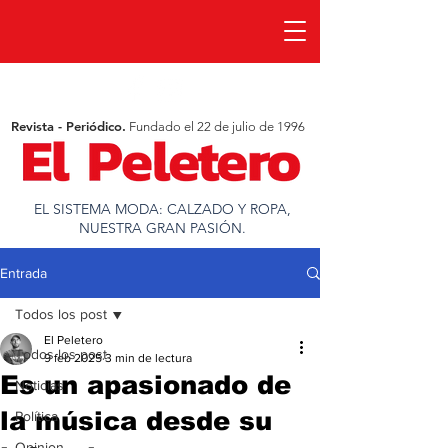
Revista - Periódico.
Fundado el 22 de julio de 1996
EL SISTEMA MODA: CALZADO Y ROPA,
NUESTRA GRAN PASIÓN.
Entrada
Todos los post
El Peletero
Todos los post
9 feb 2025
3 min de lectura
Es un apasionado de
Noticias
la música desde su
Política
Opinion