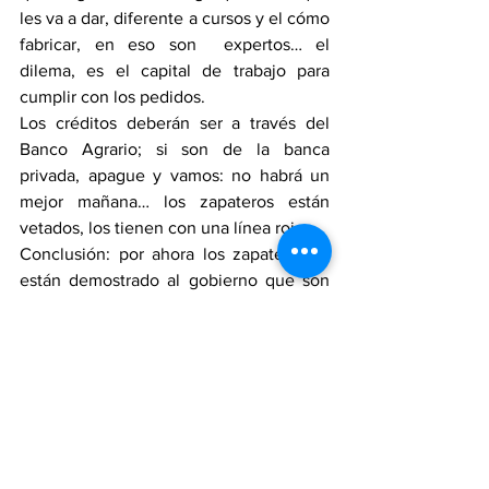
les va a dar, diferente a cursos y el cómo 
fabricar, en eso son  expertos… el 
dilema, es el capital de trabajo para 
cumplir con los pedidos.
Los créditos deberán ser a través del 
Banco Agrario; si son de la banca 
privada, apague y vamos: no habrá un 
mejor mañana… los zapateros están 
vetados, los tienen con una línea roja.
Conclusión: por ahora los zapateros le 
están demostrado al gobierno que son 
superiores, en todos los sentidos y que 
con su apoyo o sin él, sostendrán, como 
sea, sus plantas de producción.
¡Aplausos para los fabricantes de 
calzado y afines!