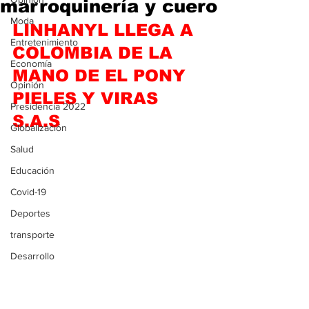
marroquinería y cuero
Moda
LINHANYL LLEGA A 
Entretenimiento
COLOMBIA DE LA 
Economía
MANO DE EL PONY 
Opinión
PIELES Y VIRAS 
Presidencia 2022
S.A.S
Globalización
Salud
Educación
Covid-19
Deportes
transporte
Desarrollo