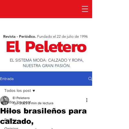
Revista - Periódico.
Fundado el 22 de julio de 1996
EL SISTEMA MODA: CALZADO Y ROPA,
NUESTRA GRAN PASIÓN.
Entrada
Todos los post
El Peletero
Todos los post
1 jul 2025
2 min de lectura
Hilos brasileños para
Noticias
calzado,
Política
Opinion