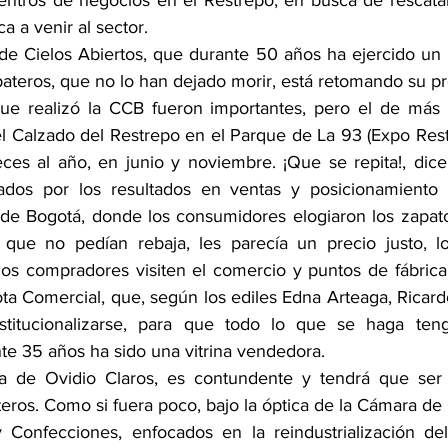
tros de negocios en el Restrepo, en busca de rescatar 
a a venir al sector. 
de Cielos Abiertos, que durante 50 años ha ejercido un li
apateros, que no lo han dejado morir, está retomando su p
ue realizó la CCB fueron importantes, pero el de más t
l Calzado del Restrepo en el Parque de La 93 (Expo Restr
es al año, en junio y noviembre. ¡Que se repita!, dicen
ados por los resultados en ventas y posicionamiento
 de Bogotá, donde los consumidores elogiaron los zapat
, que no pedían rebaja, les parecía un precio justo, l
os compradores visiten el comercio y puntos de fábrica
ta Comercial, que, según los ediles Edna Arteaga, Ricardo
stitucionalizarse, para que todo lo que se haga ten
e 35 años ha sido una vitrina vendedora.
iva de Ovidio Claros, es contundente y tendrá que ser 
eros. Como si fuera poco, bajo la óptica de la Cámara de 
 Confecciones, enfocados en la reindustrialización del