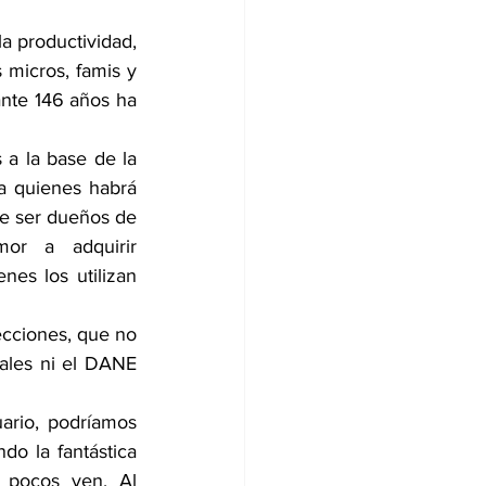
 productividad, 
 micros, famis y 
nte 146 años ha 
a la base de la 
a quienes habrá 
de ser dueños de 
or a adquirir 
es los utilizan 
ecciones, que no 
uales ni el DANE 
rio, podríamos 
do la fantástica 
 pocos ven. Al 