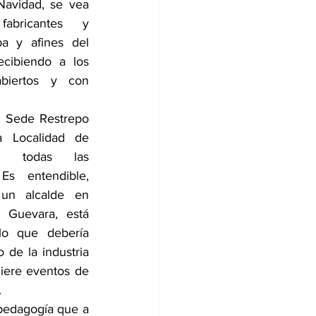
avidad, se vea 
bricantes y 
a y afines del 
cibiendo a los 
biertos y con 
 Sede Restrepo 
 Localidad de 
n todas las 
Es entendible, 
n alcalde en 
 Guevara, está 
lo que debería 
 de la industria 
iere eventos de 
.
pedagogía que a 