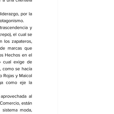
a una clientela 
derazgo, por la 
rotagonismo.
rascendencia y 
epo), el cual se 
 los zapateros, 
 de marcas que 
os Hechos en el 
o cual exige de 
, como se hacía 
 Rojas y Maicol 
ga como eje la 
aprovechada al 
Comercio, están 
 sistema moda, 