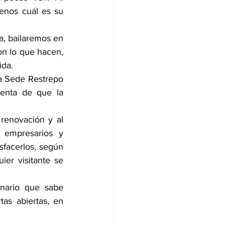
enos cuál es su 
, bailaremos en 
on lo que hacen, 
ida.
a Sede Restrepo 
enta de que la 
renovación y al 
empresarios y 
facerlos, según 
er visitante se 
nario que sabe 
s abiertas, en 