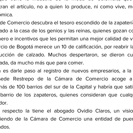
an el artículo, no a quien lo produce, ni como vive, m
ómica.
 de Comercio descubra el tesoro escondido de la zapatería
ado a la casa de los genios y las reinas, quienes gozan c
ero e incentivos que les permitan una mejor calidad de v
o de Bogotá merece un 10 de calificación, por reabrir l
ucción de calzado. Muchos despertaron, se dieron cu
ntada, da mucho más que para comer. 
a es darle paso al registro de nuevos empresarios, a la 
 sede Restrepo de la Cámara de Comercio acoge a 
 de 100 barrios del sur de la Capital y habría que satis
barrio de los zapateros, quienes consideran que cualqui
dor.
l respecto la tiene el abogado Ovidio Claros, un visio
iendo de la Cámara de Comercio una entidad de puerta
ados.