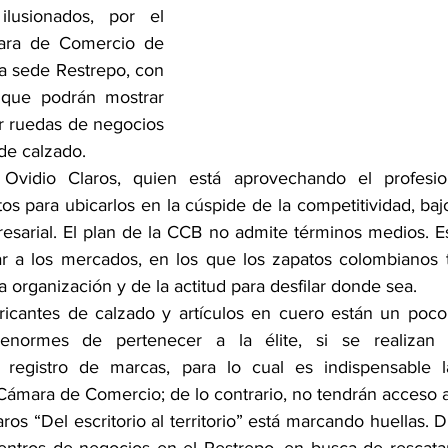
lusionados, por el 
ara de Comercio de 
a sede Restrepo, con 
que podrán mostrar 
r ruedas de negocios 
 de calzado.
vidio Claros, quien está aprovechando el profesion
s para ubicarlos en la cúspide de la competitividad, baj
esarial. El plan de la CCB no admite términos medios. Es 
ar a los mercados, en los que los zapatos colombianos t
organización y de la actitud para desfilar donde sea.
ricantes de calzado y artículos en cuero están un poco 
enormes de pertenecer a la élite, si se realizan lo
egistro de marcas, para lo cual es indispensable la 
 Cámara de Comercio; de lo contrario, no tendrán acceso 
ros “Del escritorio al territorio” está marcando huellas. Du