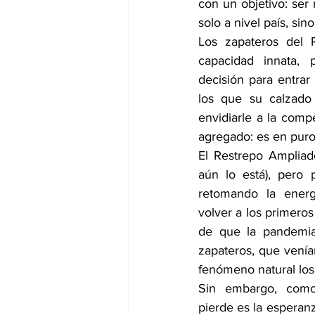
con un objetivo: ser 
solo a nivel país, sin
Los zapateros del R
capacidad innata, p
decisión para entrar
los que su calzado
envidiarle a la compe
agregado: es en puro
El Restrepo Ampliad
aún lo está), pero 
retomando la energí
volver a los primeros
de que la pandemia 
zapateros, que venían
fenómeno natural los
Sin embargo, como
pierde es la esperanza