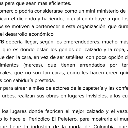
s para que sean más eficientes.
mercio podría considerarse como un mini ministerio de la
lican el diciendo y haciendo, lo cual contribuye a que los
 se motiven a pertenecer a esta organización, que dura
el desarrollo económico.
CB debería llegar, según los emprendedores, mucho más 
, que es donde están los genios del calzado y la ropa, 
e den la cara, en vez de ser satélites, con poca opción 
imientos (marcas), que tienen arrendados por tem
scales, que no son tan caras, como les hacen creer quien
s con sabiduría prestada.
 para atraer a miles de actores de la zapatería y las conf
urbes, realizan sus obras en lugares invisibles, a los c
os lugares donde fabrican el mejor calzado y el vestua
 lo hace el Periódico El Peletero, para mostrarle al mun
que tiene la industria de la moda de Colombia, que