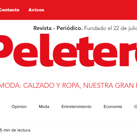
Contacto
Avisos
Revista - Periódico.
Fundado el 22 de juli
 MODA: CALZADO Y ROPA, NUESTRA GRAN 
Opinion
Moda
Entretenimiento
Economía
O
5 min de lectura
n
Salud
Educación
Covid-19
Deportes
trans