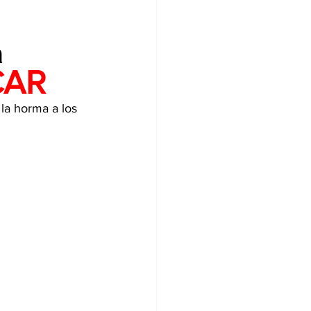
a
CAR
 la horma a los 