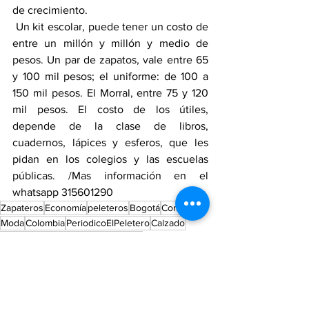
de crecimiento.
 Un kit escolar, puede tener un costo de 
entre un millón y millón y medio de 
pesos. Un par de zapatos, vale entre 65 
y 100 mil pesos; el uniforme: de 100 a 
150 mil pesos. El Morral, entre 75 y 120 
mil pesos. El costo de los útiles, 
depende de la clase de libros, 
cuadernos, lápices y esferos, que les 
pidan en los colegios y las escuelas 
públicas. /Mas información en el 
whatsapp 315601290
Zapateros
Economía
peleteros
Bogotá
Comercio
Moda
Colombia
PeriodicoElPeletero
Calzado
IndustriaManufacturera
zapateros
Industria Colombiana
Empresarios
Industria
EMprendimiento
Emprendimiento
Calidad
Educación
Ministerio de Industria y Comercio
Regreso a Clases
Barrio San Benito