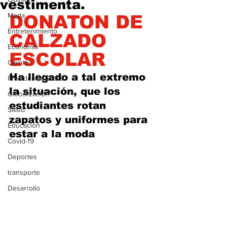
vestimenta.
Moda
DONATON DE 
Entretenimiento
CALZADO 
Economía
ESCOLAR
Opinión
Ha llegado a tal extremo 
Presidencia 2022
la situación, que los 
Globalización
estudiantes rotan 
Salud
zapatos y uniformes para 
Educación
estar a la moda
Covid-19
Deportes
transporte
Desarrollo