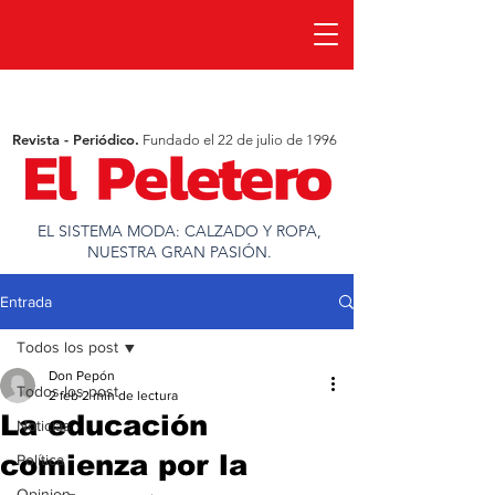
Revista - Periódico.
Fundado el 22 de julio de 1996
EL SISTEMA MODA: CALZADO Y ROPA,
NUESTRA GRAN PASIÓN.
Entrada
Todos los post
Don Pepón
Todos los post
2 feb
2 min de lectura
La educación
Noticias
comienza por la
Política
Opinion