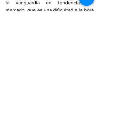
la vanguardia en tendencias de 
mercado, que es una dificultad a la hora 
de competir en el exterior
Zapateros
Economía
peleteros
Bogotá
Comercio
Moda
opinión
PeriodicoElPeletero
Calzado
Restrepo
localidad antonio nariño
economia
Alcaldía Mayor de bogota
Gobierno nacional de Colombia
Bogota
Noticias
Opinion
Moda
Ver todo
Entradas recientes