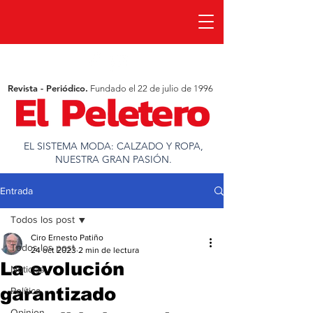
Revista - Periódico.
Fundado el 22 de julio de 1996
EL SISTEMA MODA: CALZADO Y ROPA,
NUESTRA GRAN PASIÓN.
Entrada
Todos los post
Ciro Ernesto Patiño
Todos los post
24 oct 2023
2 min de lectura
La evolución
Noticias
garantizado
Política
Opinion