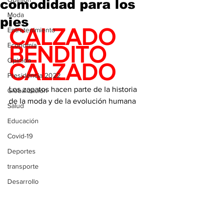
comodidad para los
Moda
pies
CALZADO 
Entretenimiento
Economía
BENDITO 
Opinión
CALZADO
Presidencia 2022
Los zapatos hacen parte de la historia 
Globalización
de la moda y de la evolución humana
Salud
Educación
Covid-19
Deportes
transporte
Desarrollo