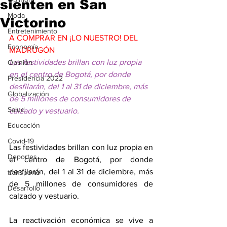
sienten en San
Moda
Victorino
Entretenimiento
A COMPRAR EN ¡LO NUESTRO! DEL 
Economía
MADRUGÓN
Las festividades brillan con luz propia 
Opinión
en el centro de Bogotá, por donde 
Presidencia 2022
desfilarán, del 1 al 31 de diciembre, más 
Globalización
de 5 millones de consumidores de 
Salud
calzado y vestuario.
Educación
Covid-19
Las festividades brillan con luz propia en 
Deportes
el centro de Bogotá, por donde 
desfilarán, del 1 al 31 de diciembre, más 
transporte
de 5 millones de consumidores de 
Desarrollo
calzado y vestuario.
La reactivación económica se vive a 