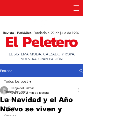
Revista - Periódico.
Fundado el 22 de julio de 1996
EL SISTEMA MODA: CALZADO Y ROPA,
NUESTRA GRAN PASIÓN.
Entrada
Todos los post
Ninja del Palmar
Todos los post
2 dic 2021
2 min de lectura
La Navidad y el Año
Noticias
Nuevo se viven y
Política
Opinion