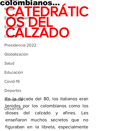
colombianos…
CATEDRÁTIC
Moda
OS DEL 
Entretenimiento
Economía
CALZADO
Opinión
Presidencia 2022
Globalización
Salud
Educación
Covid-19
Deportes
En la década del 80, los italianos eran 
transporte
tenidos por los colombianos como los 
Desarrollo
dioses del calzado y afines. Les 
enseñaron muchos secretos que no 
figuraban en la libreta, especialmente 