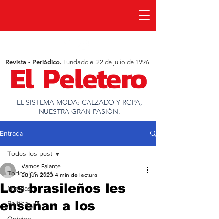
Revista - Periódico.
Fundado el 22 de julio de 1996
EL SISTEMA MODA: CALZADO Y ROPA,
NUESTRA GRAN PASIÓN.
Entrada
Todos los post
Vamos Palante
Todos los post
28 jun 2023
4 min de lectura
Los brasileños les
Noticias
enseñan a los
Política
Opinion