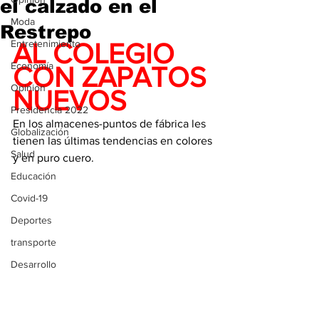
el calzado en el
Moda
Restrepo
Entretenimiento
AL COLEGIO 
Economía
CON ZAPATOS 
Opinión
NUEVOS
Presidencia 2022
En los almacenes-puntos de fábrica les 
Globalización
tienen las últimas tendencias en colores 
Salud
y en puro cuero.
Educación
Covid-19
Deportes
transporte
Desarrollo