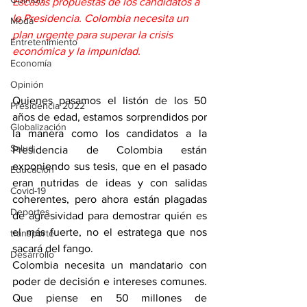
Escasas propuestas de los candidatos a 
la Presidencia. Colombia necesita un 
Moda
plan urgente para superar la crisis 
Entretenimiento
económica y la impunidad.
Economía
Opinión
Quienes pasamos el listón de los 50 
Presidencia 2022
años de edad, estamos sorprendidos por 
Globalización
la manera como los candidatos a la 
Salud
Presidencia de Colombia están 
exponiendo sus tesis, que en el pasado 
Educación
eran nutridas de ideas y con salidas 
Covid-19
coherentes, pero ahora están plagadas 
Deportes
de agresividad para demostrar quién es 
el más fuerte, no el estratega que nos 
transporte
sacará del fango.
Desarrollo
Colombia necesita un mandatario con 
poder de decisión e intereses comunes. 
Que piense en 50 millones de 