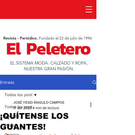
Revista - Periódico.
Fundado el 22 de julio de 1996
EL SISTEMA MODA: CALZADO Y ROPA,
NUESTRA GRAN PASIÓN.
Entrada
Todos los post
JOSÉ YESID ÁNGULO CAMPOS
Todos los post
17 abr 2022
4 min de lectura
¡QUÍTENSE LOS
Noticias
GUANTES!
Política
Opinion