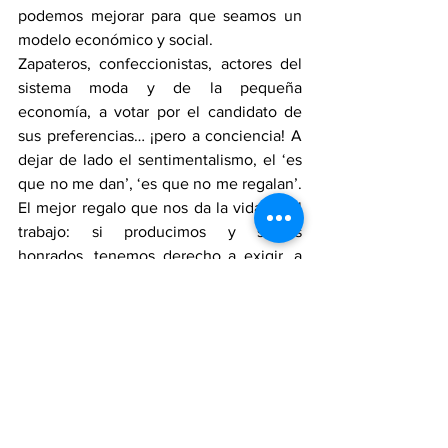
podemos mejorar para que seamos un 
modelo económico y social.
Zapateros, confeccionistas, actores del 
sistema moda y de la pequeña 
economía, a votar por el candidato de 
sus preferencias… ¡pero a conciencia! A 
dejar de lado el sentimentalismo, el ‘es 
que no me dan’, ‘es que no me regalan’. 
El mejor regalo que nos da la vida es el 
trabajo: si producimos y somos 
honrados, tenemos derecho a exigir, a 
hacernos respetar.
ALLÁ: Oremos para que la guerra que le 
declaró Rusia a Ucrania termine cuanto 
antes. Rusia, más que querer apoderarse 
de Ucrania a sangre y fuego lo que está 
haciendo ver es que también es una 
potencia. Que Estados Unidos y China 
no son los únicos todopoderosos del 