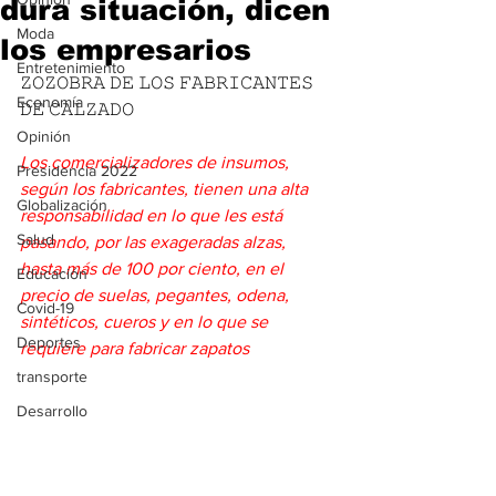
dura situación, dicen
Moda
los empresarios
Entretenimiento
𝚉𝙾𝚉𝙾𝙱𝚁𝙰 𝙳𝙴 𝙻𝙾𝚂 𝙵𝙰𝙱𝚁𝙸𝙲𝙰𝙽𝚃𝙴𝚂 
Economía
𝙳𝙴 𝙲𝙰𝙻𝚉𝙰𝙳𝙾
Opinión
Los comercializadores de insumos, 
Presidencia 2022
según los fabricantes, tienen una alta 
Globalización
responsabilidad en lo que les está 
Salud
pasando, por las exageradas alzas, 
hasta más de 100 por ciento, en el 
Educación
precio de suelas, pegantes, odena, 
Covid-19
sintéticos, cueros y en lo que se 
Deportes
requiere para fabricar zapatos
transporte
Desarrollo