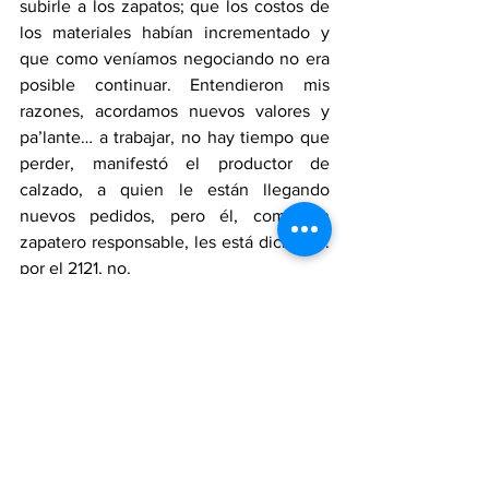
subirle a los zapatos; que los costos de 
los materiales habían incrementado y 
que como veníamos negociando no era 
posible continuar. Entendieron mis 
razones, acordamos nuevos valores y 
pa’lante… a trabajar, no hay tiempo que 
perder, manifestó el productor de 
calzado, a quien le están llegando 
nuevos pedidos, pero él, como un 
zapatero responsable, les está diciendo: 
por el 2121, no.
El cupo de producción está lleno. No 
tengo tiempo para reposiciones. El plan 
está diseñado para fabricar solo curvas 
(series completas).
VENTAS ASEGURADAS
¿Por qué los comercializadores de 
Medellín, Cali, el Eje Cafetero y la Costa 