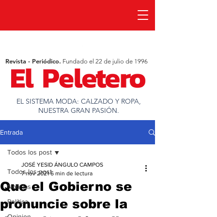
Revista - Periódico.
Fundado el 22 de julio de 1996
EL SISTEMA MODA: CALZADO Y ROPA,
NUESTRA GRAN PASIÓN.
Entrada
Todos los post
JOSÉ YESID ÁNGULO CAMPOS
Todos los post
7 nov 2021
6 min de lectura
Que el Gobierno se
Noticias
pronuncie sobre la
Política
Opinion