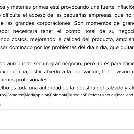
s y materias primas está provocando una fuerte inflación 
 dificulta el acceso de las pequeñas empresas, que no 
ue las grandes corporaciones. Son momentos de grandes
or necesitará tener el control total de su negocio,
endo costos, mejorando la calidad del producto, amplia
 ser dominado por los problemas del día a día, que quitar
zado aún puede ser un gran negocio, pero no es para afici
experiencia, estar abierto a la innovación, tener visión 
uenos profesionales.
elho es toda una autoridad de la industria del calzado y af
eros
Comercio
Moda
opinión
Colombia
PeriodicoElPeletero
noticia
localidad
a