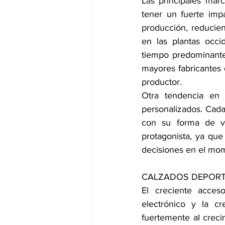
Las principales mar
tener un fuerte imp
producción, reducien
en las plantas occi
tiempo predominante 
mayores fabricantes
productor.
Otra tendencia en
personalizados. Cada
con su forma de vi
protagonista, ya qu
decisiones en el mo
CALZADOS DEPORT
El creciente acces
electrónico y la cr
fuertemente al creci