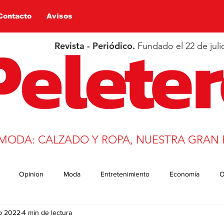
Contacto
Avisos
Revista - Periódico.
Fundado el 22 de juli
 MODA: CALZADO Y ROPA, NUESTRA GRAN 
Opinion
Moda
Entretenimiento
Economía
O
o 2022
4 min de lectura
n
Salud
Educación
Covid-19
Deportes
trans