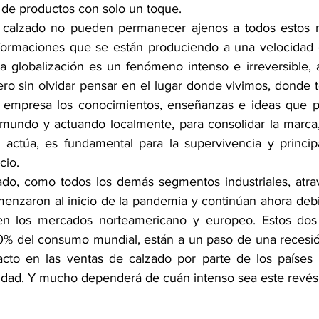
de productos con solo un toque.
 calzado no pueden permanecer ajenos a todos estos m
sformaciones que se están produciendo a una velocidad 
a globalización es un fenómeno intenso e irreversible,
ero sin olvidar pensar en el lugar donde vivimos, donde 
a empresa los conocimientos, enseñanzas e ideas que 
l mundo y actuando localmente, para consolidar la marca,
actúa, es fundamental para la supervivencia y principa
cio.
zado, como todos los demás segmentos industriales, atr
menzaron al inicio de la pandemia y continúan ahora debid
en los mercados norteamericano y europeo. Estos dos
0% del consumo mundial, están a un paso de una recesión
acto en las ventas de calzado por parte de los países 
lidad. Y mucho dependerá de cuán intenso sea este revés