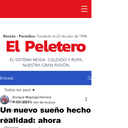
Revista - Periódico.
Fundado el 22 de julio de 1996
EL SISTEMA MODA: CALZADO Y ROPA,
NUESTRA GRAN PASIÓN.
Entrada
Todos los post
Enrique Mayorga Herrera
Todos los post
11 feb 2024
3 min de lectura
Un nuevo sueño hecho
Noticias
realidad: ahora
Política
Opinion