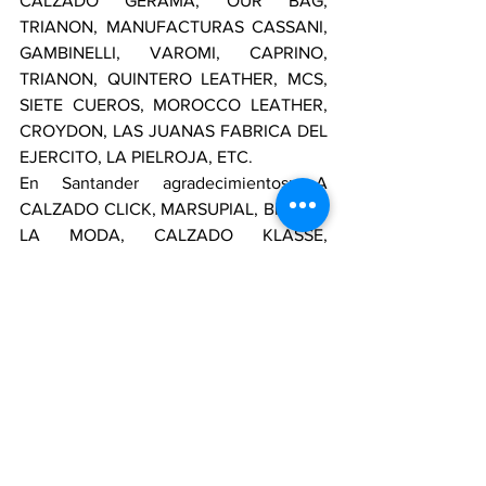
CALZADO GERAMA, OUR BAG, 
TRIANON, MANUFACTURAS CASSANI, 
GAMBINELLI, VAROMI, CAPRINO, 
TRIANON, QUINTERO LEATHER, MCS, 
SIETE CUEROS, MOROCCO LEATHER, 
CROYDON, LAS JUANAS FABRICA DEL 
EJERCITO, LA PIELROJA, ETC. 
En Santander agradecimientos: A 
CALZADO CLICK, MARSUPIAL, BROMX, 
LA MODA, CALZADO KLASSE, 
ESTRATO SIETE, ARIZ SHOES, 
CALZADO ADONAY, OBELIXCO, 
ARTEZANO, BUFALINI, CALZADO 
ANTONYS, XTREMO, CALZADO FABER, 
CALZADO INCA, CASA DE LOS 
CORDONES, PELETERIA RINCON, 
PELETERIA EL ALCE, JOSGAL, 
PELETERIA ISACAR, CALZADO 
LUCIANITAS, CALZADO RODRIGUEZ 