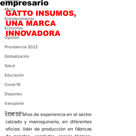
empresario
Moda
GATTO INSUMOS, 
Entretenimiento
UNA MARCA 
Economía
INNOVADORA
Opinión
Presidencia 2022
Globalización
Salud
Educación
Covid-19
Deportes
transporte
Desarrollo
LOS 32 años de experiencia en el sector 
calzado y marroquinería, en diferentes 
oficios: líder de producción en fábricas 