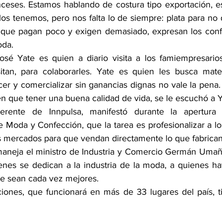
ceses. Estamos hablando de costura tipo exportación, e
os tenemos, pero nos falta lo de siempre: plata para no 
que pagan poco y exigen demasiado, expresan los confec
oda.
osé Yate es quien a diario visita a los famiempresarios
tan, para colaborarles. Yate es quien les busca materi
 y comercializar sin ganancias dignas no vale la pena. El
en que tener una buena calidad de vida, se le escuchó a Y
erente de Innpulsa, manifestó durante la apertura 
e Moda y Confección, que la tarea es profesionalizar a los
os mercados para que vendan directamente lo que fabrican
aneja el ministro de Industria y Comercio Germán Umaña
enes se dedican a la industria de la moda, a quienes hay
e sean cada vez mejores.
ones, que funcionará en más de 33 lugares del país, ti