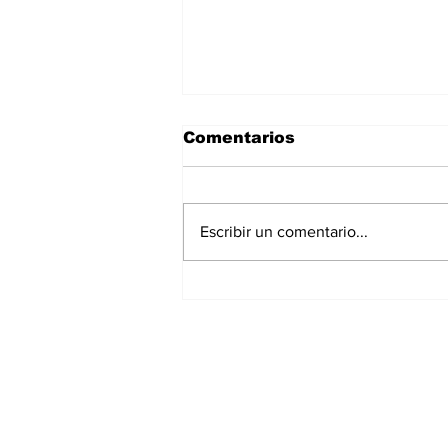
Comentarios
Escribir un comentario...
Fue creada hace 96
años y es pionera en la
inyección de plásticos
Suscríbete a nuest