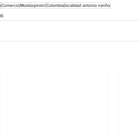
á
Comercio
Moda
opinión
Colombia
localidad antonio nariño
on