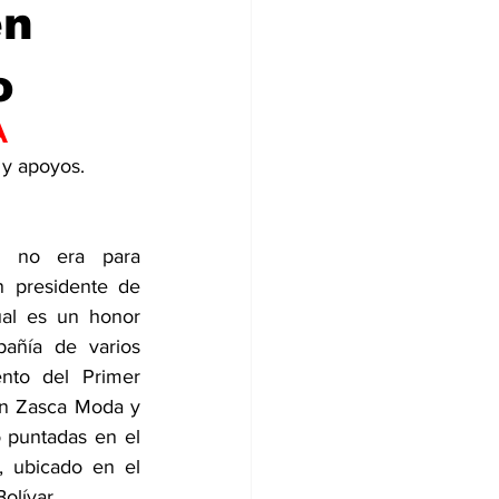
en
o
A
 y apoyos.
 no era para 
 presidente de 
ual es un honor 
añía de varios 
ento del Primer 
ón Zasca Moda y 
 puntadas en el 
 ubicado en el 
olívar.