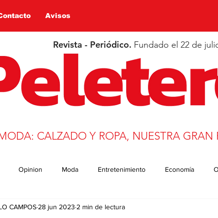
Contacto
Avisos
Revista - Periódico.
Fundado el 22 de juli
 MODA: CALZADO Y ROPA, NUESTRA GRAN 
Opinion
Moda
Entretenimiento
Economía
O
ULO CAMPOS
28 jun 2023
2 min de lectura
n
Salud
Educación
Covid-19
Deportes
trans