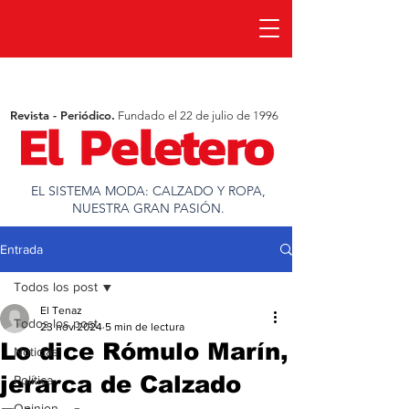
Revista - Periódico.
Fundado el 22 de julio de 1996
EL SISTEMA MODA: CALZADO Y ROPA,
NUESTRA GRAN PASIÓN.
Entrada
Todos los post
El Tenaz
Todos los post
23 nov 2024
5 min de lectura
Lo dice Rómulo Marín,
Noticias
jerarca de Calzado
Política
Opinion