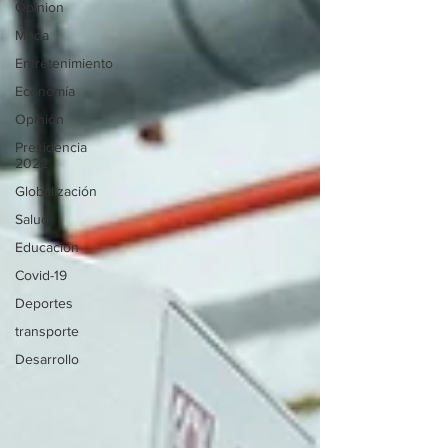
Opinion
Moda
Entretenimiento
Economía
Opinión
Presidencia
2022
Globalización
Salud
Educación
Covid-19
Deportes
transporte
Desarrollo