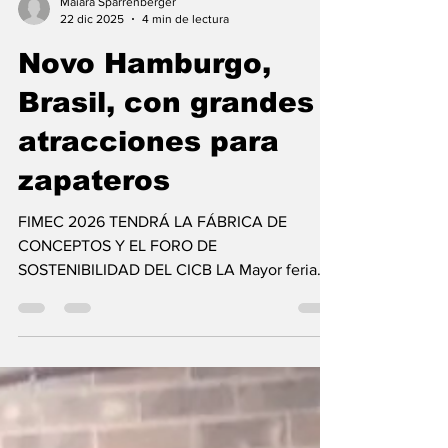
Maiara Sparrenberger
22 dic 2025
4 min de lectura
Novo Hamburgo,
Brasil, con grandes
atracciones para
zapateros
FIMEC 2026 TENDRÁ LA FÁBRICA DE
CONCEPTOS Y EL FORO DE
SOSTENIBILIDAD DEL CICB LA Mayor feria
del sector cuero-calzado en América Latina
se llevará a cabo del 3 al 5 de marzo. LA 49ª
FIMEC (Feria Internacional del Cuero,
Productos Químicos, Componentes,
Maquinaria y Equipos para el Calzado y