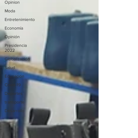
Opinion
Moda
Entretenimiento
Economía
Opinión
Presidencia
2022
Globalización
Salud
Educación
Covid-19
Deportes
transporte
Desarrollo