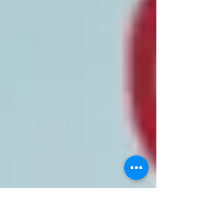
de Colombia con productos terminados y
para hacer. Los procesos que manejan en
Ecuador y Perú, son tan co