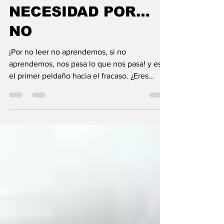
22 dic 2025
2 min de lectura
EMPRESARIOS POR
NECESIDAD POR…
NO
¡Por no leer no aprendemos, si no
aprendemos, nos pasa lo que nos pasa! y es
el primer peldaño hacia el fracaso. ¿Eres
dueño de taller, negociante o empresario o
industrial de calzado? Acá te mostramos
algunas diferencias. LA industria del calzado
nos deja muchas enseñanzas, sobre todo en
las habilidades, actitudes y rectitudes de
nuestros colegas, confirmando esto sobre
nuestro consciente colectivo. Entre ser
dueño ´empírico´ de un taller de calzado,
negociante de calzado, e