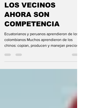
JOSÉ YESID ÁNGULO CAMPOS
22 dic 2025
2 min de lectura
LOS VECINOS
AHORA SON
COMPETENCIA
Ecuatorianos y peruanos aprendieron de los
colombianos Muchos aprendieron de los
chinos: copian, producen y manejan precios
AQUELLO de que nadie nace aprendido, es
una verdad inocultable. Colombia fue y será
una universidad de la zapatería para los
empresarios y operarios de los países
vecinos, que sacrificaron tiempo y dinero,
aprendieron y ahora surten a los fabricantes