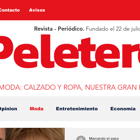
Contacto
Avisos
Revista - Periódico.
Fundado el 22 de juli
 MODA: CALZADO Y ROPA, NUESTRA GRAN 
Opinion
Moda
Entretenimiento
Economía
Salud
Educación
Covid-19
Deportes
t
Marcando el paso