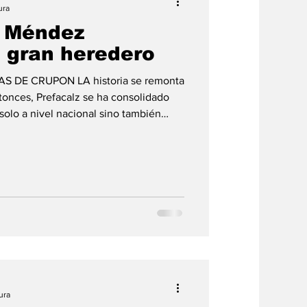
ura
o Méndez
l gran heredero
S DE CRUPON LA historia se remonta
tonces, Prefacalz se ha consolidado
solo a nivel nacional sino también
rgullo para el sector calzadista de
Méndez (q.e.p.d.) se pensionó en
boró durante muchos años, y como
s máquinas Mitchell para la
ro y construyó el tal
ura