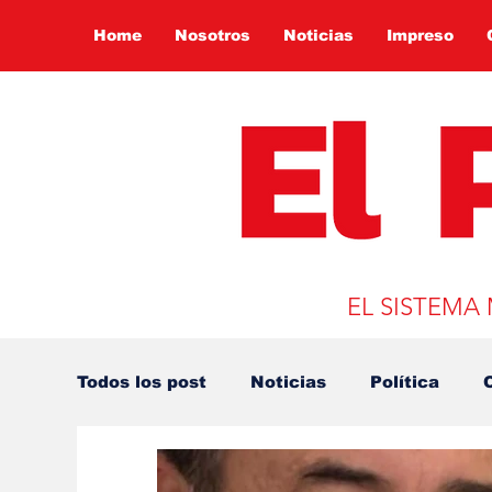
Home
Nosotros
Noticias
Impreso
EL SISTEMA
Todos los post
Noticias
Política
Presidencia 2022
Globalización