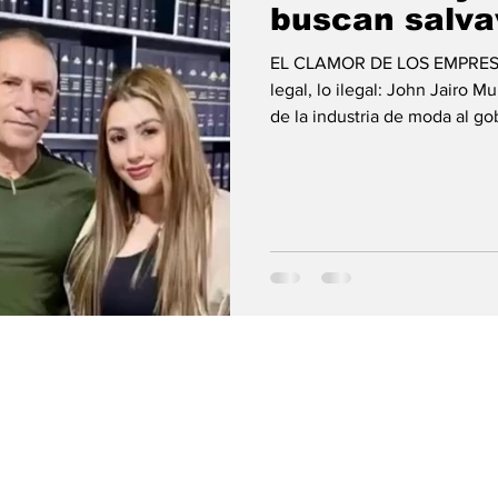
buscan salva
EL CLAMOR DE LOS EMPRESAR
legal, lo ilegal: John Jairo 
de la industria de moda al go
establezcan reglas para comp
Amazon, etc.; no que las quit
para competir, manifestó el e
Muñoz Urán, presidente de P
competir con lo que llega y c