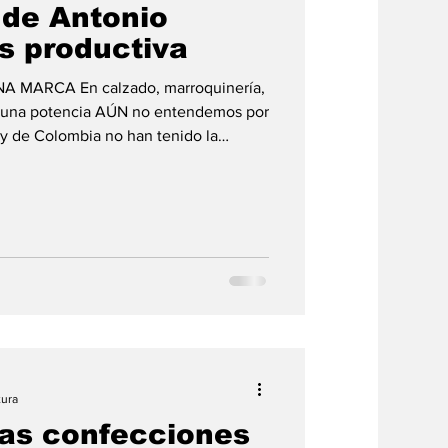
 de Antonio
s productiva
 MARCA En calzado, marroquinería,
es una potencia AÚN no entendemos por
y de Colombia no han tenido la
del barrio Restrepo Ampliado, símbolo
riño, un fortín del sistema moda, al
zado y afines, para diseñar planes,
ría para justificar cómo cobrar
se refl
tura
las confecciones