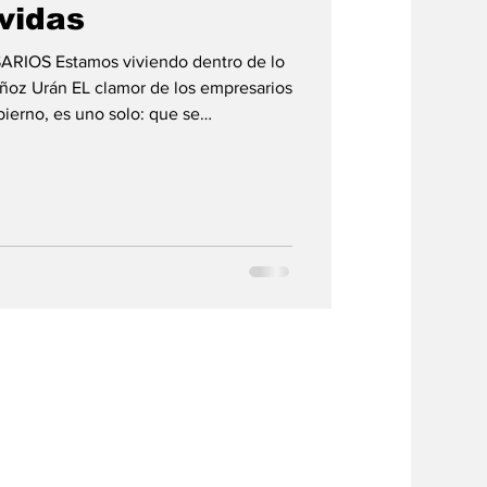
vidas
IOS Estamos viviendo dentro de lo
Muñoz Urán EL clamor de los empresarios
bierno, es uno solo: que se
etir con las páginas de Shein,
en, esa es la nueva tecnología y llegó
mpresario y dirigente John Jairo
egantes Skool. Nosotros tenemos que
on lo que hay.