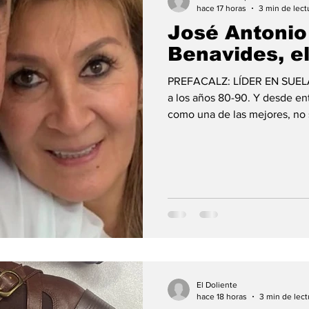
hace 17 horas
3 min de lect
José Antoni
Benavides, e
PREFACALZ: LÍDER EN SUELA
a los años 80-90. Y desde en
como una de las mejores, no 
internacional, lo cual es un o
Colombia. Mi padre Antonio 
Calzado La Corona, donde la
fruto de su trabajo compró do
fabricación de tacones en cue
El Doliente
hace 18 horas
3 min de lect