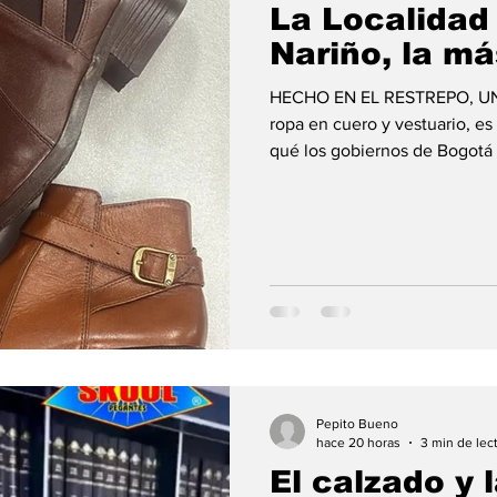
La Localidad
Nariño, la má
HECHO EN EL RESTREPO, UNA
ropa en cuero y vestuario, 
qué los gobiernos de Bogotá 
voluntad política para hacer 
de la Localidad de Antonio Na
que denominan clúster del cal
pero en la realidad es más teo
millonarios contratos, que no 
Pepito Bueno
hace 20 horas
3 min de lec
El calzado y 