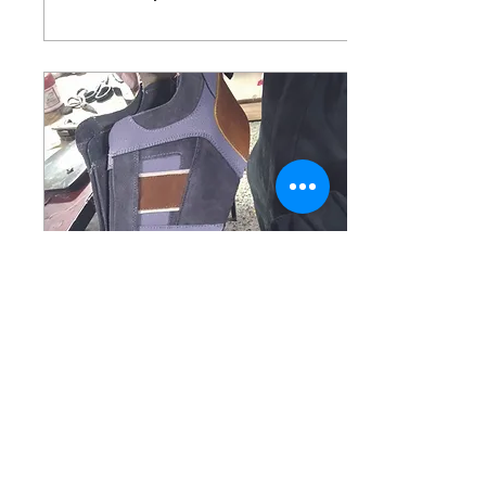
2 jul 2025
∙
4
min
NOSOTROS LOS
PODEMOS
FABRICAR
Solo falta conciencia y
mucho más compromiso