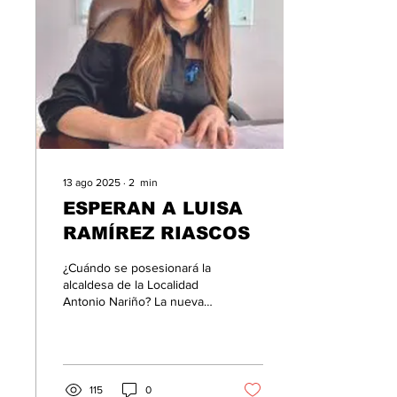
desprotegidos,
abandonados e
irrespetados por el
gobierno de la Localidad de
Antonio Nariño, liderado
por Luisa María Ramírez
Riascos, quien se esfuerza
más por ser influencer que
por...
13 ago 2025
∙
2
min
ESPERAN A LUISA
RAMÍREZ RIASCOS
¿Cuándo se posesionará la
alcaldesa de la Localidad
Antonio Nariño? La nueva
mandataria de la zona de
los zapateros tiene muchos
retos,...
115
0