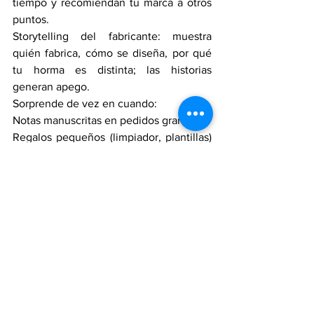
tiempo y recomiendan tu marca a otros 
puntos. 
Storytelling del fabricante: muestra 
quién fabrica, cómo se diseña, por qué 
tu horma es distinta; las historias 
generan apego. 
Sorprende de vez en cuando:
Notas manuscritas en pedidos grandes.
Regalos pequeños (limpiador, plantillas) 
o materiales de exhibición de calidad. 
La combinación de emoción clara, 
activos consistentes, experiencias 
sensoriales, momentos de recuerdo bien 
trabajados y gestos de cuidado es lo que 
graba la marca en el cerebro del 
consumidor y genera afabilidad, 
“feeling” y fidelidad real.
Si quieres, en un siguiente mensaje se 
puede bajar esto a un plan concreto 90 