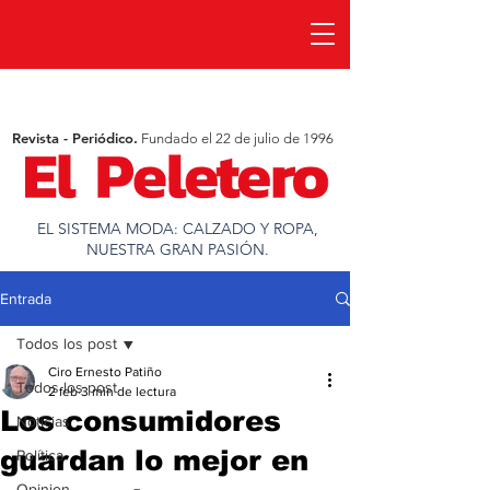
Revista - Periódico.
Fundado el 22 de julio de 1996
EL SISTEMA MODA: CALZADO Y ROPA,
NUESTRA GRAN PASIÓN.
Entrada
Todos los post
Ciro Ernesto Patiño
Todos los post
2 feb
3 min de lectura
Los consumidores
Noticias
guardan lo mejor en
Política
Opinion