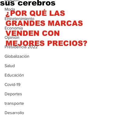
sus cerebros
Moda
¿POR QUÉ LAS 
Entretenimiento
GRANDES MARCAS 
Economía
VENDEN CON 
Opinión
MEJORES PRECIOS?
Presidencia 2022
Globalización
Salud
Educación
Covid-19
Deportes
transporte
Desarrollo