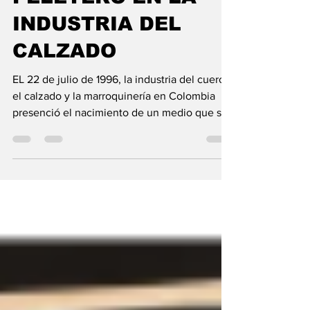
LEGADO DE EL
PELETERO EN LA
INDUSTRIA DEL
CALZADO
EL 22 de julio de 1996, la industria del cuero,
el calzado y la marroquinería en Colombia
presenció el nacimiento de un medio que se
convertiría en su memoria histórica: el
Periódico El Peletero. Hoy, tres décadas
después, desde la Asociación Colombiana de
Industriales del Calzado, el Cuero y sus
Manufacturas (ACICAM), nos unimos a esta
gran celebración. Celebrar estos 30 años no
es solo un acto conmemorativo hacia el
periodismo especializado; es una
oportunidad invaluable pa