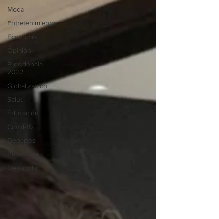
Moda
Entretenimiento
Economía
Opinión
Presidencia
2022
Globalización
Salud
Educación
Covid-19
Deportes
transporte
Desarrollo