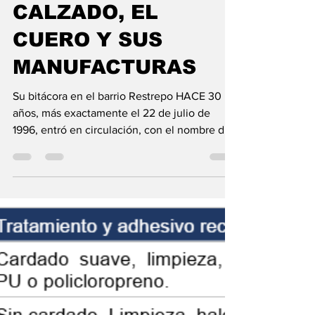
DESARROLLO DEL
SECTOR DEL
CALZADO, EL
CUERO Y SUS
MANUFACTURAS
Su bitácora en el barrio Restrepo HACE 30
años, más exactamente el 22 de julio de
1996, entró en circulación, con el nombre de
Fabricantes y Peleteros, el Periódico El
Peletero. Nos aprestamos a celebrar sus
primeras tres décadas de vida y que mejor
manera de hacerlo que rindiendo un
homenaje a su labor diaria, a su lucha
constante por realizar su misión de vocero y