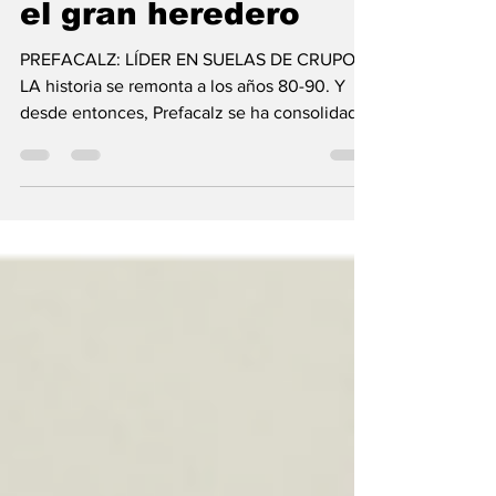
Méndez Benavides,
el gran heredero
PREFACALZ: LÍDER EN SUELAS DE CRUPON
LA historia se remonta a los años 80-90. Y
desde entonces, Prefacalz se ha consolidado
como una de las mejores, no solo a nivel
nacional sino también internacional, lo cual
es un orgullo para el sector calzadista de
Colombia. Mi padre Antonio Méndez
(q.e.p.d.) se pensionó en Calzado La Corona,
donde laboró durante muchos años, y como
fruto de su trabajo compró dos máquinas
Mitchell para la fabricación de tacones en
cuero y construyó el tal