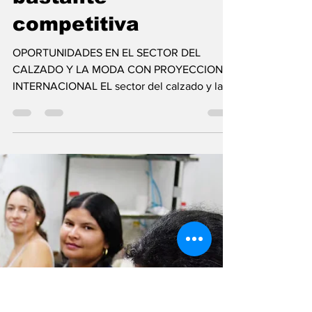
hace 1 día
4 min de lectura
Colombia es
bastante
competitiva
OPORTUNIDADES EN EL SECTOR DEL
CALZADO Y LA MODA CON PROYECCION
INTERNACIONAL EL sector del calzado y la
moda en Colombia, a pesar de los escépticos,
vive un buen momento, sin desconocer
algunos inconvenientes y contracciones de
mercado. Frente a ello, debemos
concentrarnos en nuestra creatividad, mano
de obra calificada y calidad de materiales,
que gozan de una reputación impecable en
los mercados internacionales. Si usted es un
productor con trayectoria que busca