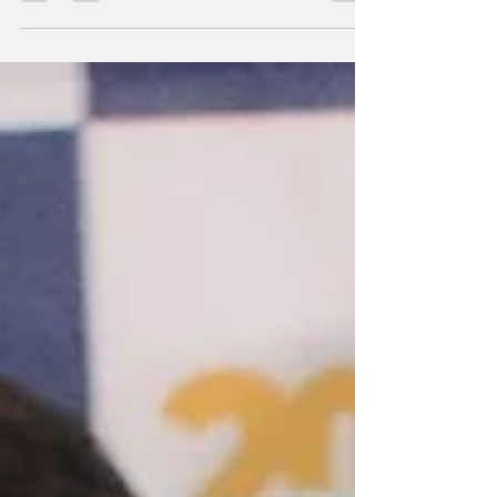
Fabricantes y Peleteros, el Periódico El
Peletero. Nos aprestamos a celebrar sus
primeras tres décadas de vida y que mejor
manera de hacerlo que rindiendo un
homenaje a su labor diaria, a su lucha
constante por realizar su misión de vocero y
permanente defensor del sector del calzado,
el cuero y sus manufacturas. Una voz
nacional e internacional que h