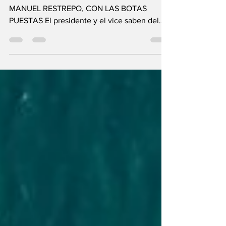
total del Gobierno
ABELARDO DE LA ESPRIELLA Y JOSE
MANUEL RESTREPO, CON LAS BOTAS
PUESTAS El presidente y el vice saben del
impacto económico que tiene, el sistema
moda ES ahora o nunca. Así lo consideran los
fabricantes de calzado y afines del país,
quienes tienen una fe bárbara en que el
nuevo presidente Abelardo De La Espriella y
su vicepresidente José Manuel Restrepo,
pondrán en la cúspide a los zapateros y
confeccionistas, quienes les dieron el voto de
confianza, pensando en que tendrán al