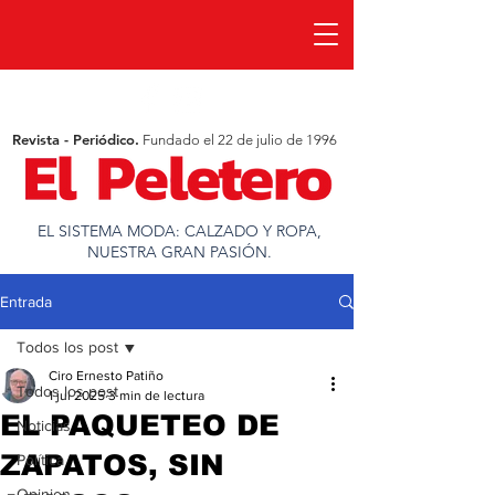
Revista - Periódico.
Fundado el 22 de julio de 1996
EL SISTEMA MODA: CALZADO Y ROPA,
NUESTRA GRAN PASIÓN.
Entrada
Todos los post
Ciro Ernesto Patiño
Todos los post
1 jul 2025
3 min de lectura
EL PAQUETEO DE
Noticias
ZAPATOS, SIN
Política
Opinion