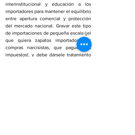
interinstitucional y educación a los 
importadores para mantener el equilibrio 
entre apertura comercial y protección 
del mercado nacional. Gravar este tipo 
de importaciones de pequeña escala (¡el 
que quiera zapatos importados, por 
compras narcisistas, que pague más 
impuestos!, y debe dársele tratamiento 
de producto suntuoso). Esta práctica 
mercantil debe estar en la categoría de 
competencia desleal, y lo más grave es 
que cae en la categoría de 
importaciones indiscriminadas y esto 
tipifica varios delitos dentro del 
Gobierno colombiano, por ser permisivo 
con estas prácticas… pero es necesario 
probar que esta practica está en contra 
de la normatividad colombiana, incluso 
viola la normatividad de la Organización 