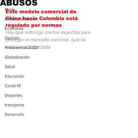
ABUSOS
Moda
Este modelo comercial de 
China hacia Colombia está 
Entretenimiento
regulado por normas
Economía
Hay que restringir ciertos aspectos para 
Opinión
proteger el mercado nacional, que se 
está viendo afectado
Presidencia 2022
Globalización
Salud
Educación
Covid-19
Deportes
transporte
Desarrollo