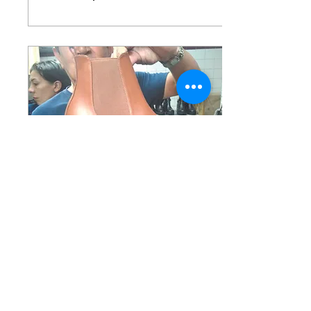
28 jun 2023
∙
3
min
Los Cueros Al Sol
INTELIGENCIA NATURAL
Algoritmos, inteligencia
artificial, tecnología que
avanza cada vez más