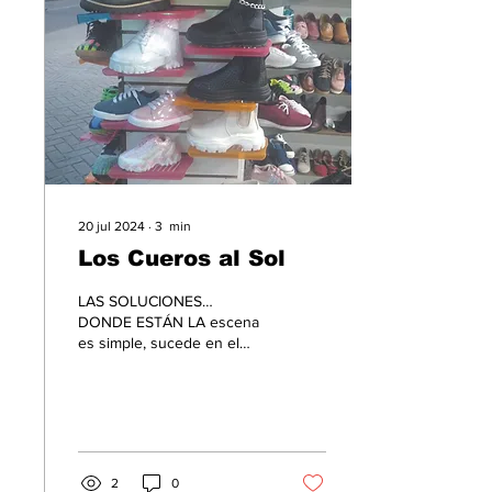
20 jul 2024
∙
3
min
Los Cueros al Sol
LAS SOLUCIONES…
DONDE ESTÁN LA escena
es simple, sucede en el
barrio Restrepo de Bogotá.
Quiero comprar un
cinturón de moda, bien...
2
0