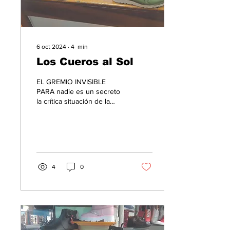
6 oct 2024
∙
4
min
Los Cueros al Sol
EL GREMIO INVISIBLE
PARA nadie es un secreto
la crítica situación de la
economía colombiana y
dentro de ella la caída
pronunciada de...
4
0