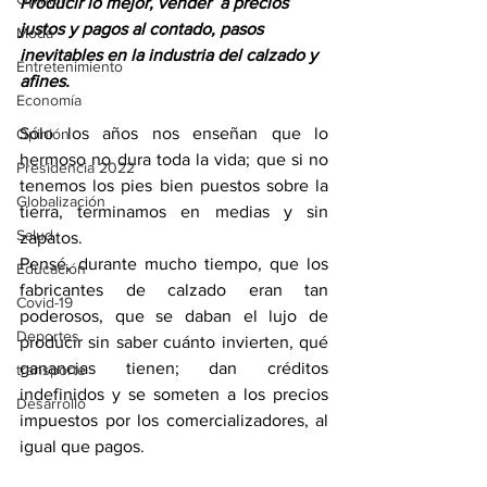
Producir lo mejor, vender  a precios 
justos y pagos al contado, pasos 
Moda
inevitables en la industria del calzado y 
Entretenimiento
afines.
Economía
Sólo los años nos enseñan que lo 
Opinión
hermoso no dura toda la vida; que si no 
Presidencia 2022
tenemos los pies bien puestos sobre la 
Globalización
tierra, terminamos en medias y sin 
Salud
zapatos.
Pensé, durante mucho tiempo, que los 
Educación
fabricantes de calzado eran tan 
Covid-19
poderosos, que se daban el lujo de 
Deportes
producir sin saber cuánto invierten, qué 
ganancias tienen; dan créditos 
transporte
indefinidos y se someten a los precios 
Desarrollo
impuestos por los comercializadores, al 
igual que pagos.