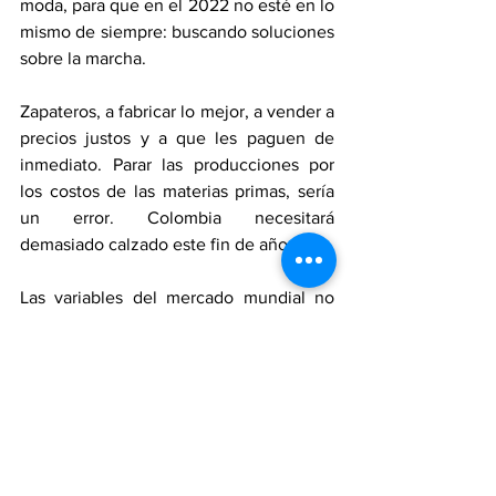
moda, para que en el 2022 no esté en lo 
mismo de siempre: buscando soluciones 
sobre la marcha.
Zapateros, a fabricar lo mejor, a vender a 
precios justos y a que les paguen de 
inmediato. Parar las producciones por 
los costos de las materias primas, sería 
un error. Colombia necesitará 
demasiado calzado este fin de año.
Las variables del mercado mundial no 
las frena nadie, tenemos que 
acostumbrarnos al sube y baja, por lo 
que la presunción, en el costo del 
calzado y ropa, prevalecerá. Ya no se 
puede asegurar: el calzado vale 
$50.000. Ese es el precio de hoy. 
Mañana podría ser de $55.000 o 