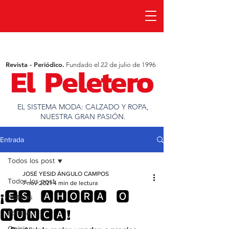
Revista - Periódico.
Fundado el 22 de julio de 1996
EL SISTEMA MODA: CALZADO Y ROPA,
NUESTRA GRAN PASIÓN.
Entrada
Todos los post
JOSÉ YESID ÁNGULO CAMPOS
Todos los post
7 nov 2021
4 min de lectura
¡🅴🆂 ​ 🅰🅷🅾🆁🅰 ​ 🅾 ​
Noticias
🅽🆄🅽🅲🅰!
Política
Opinion