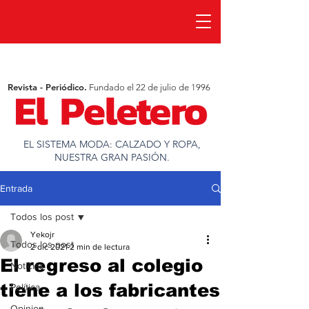
Revista - Periódico.
Fundado el 22 de julio de 1996
EL SISTEMA MODA: CALZADO Y ROPA,
NUESTRA GRAN PASIÓN.
Entrada
Todos los post
Yekojr
Todos los post
2 dic 2021
2 min de lectura
El regreso al colegio
Noticias
tiene a los fabricantes
Política
Opinion