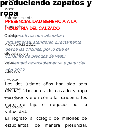
produciendo zapatos y
Moda
ropa
Entretenimiento
PRESENCIALIDAD BENEFICIA A LA 
Economía
INDUSTRIA DEL CALZADO
Los ejecutivos que laboraban 
Opinión
virtualmente, atenderán directamente 
Presidencia 2022
desde las oficinas, por lo que el 
Globalización
consumo de prendas de vestir 
Salud
aumentará ostensiblemente, a partir del 
año 2022.
Educación
Covid-19
Los dos últimos años han sido para 
Deportes
olvidar; fabricantes de calzado y ropa 
escolares vieron cómo la pandemia les 
transporte
cortó de tajo el negocio, por la 
Desarrollo
virtualidad.
El regreso al colegio de millones de 
estudiantes, de manera presencial, 