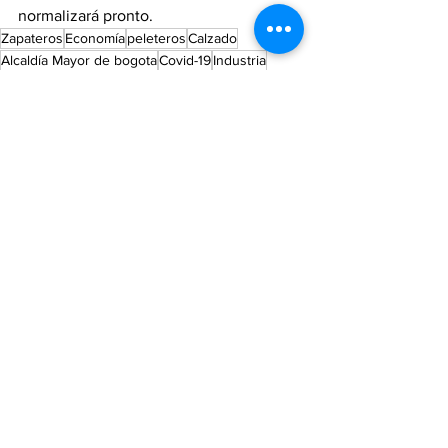
normalizará pronto.
Zapateros
Economía
peleteros
Calzado
Alcaldía Mayor de bogota
Covid-19
Industria
Regreso a Clases
Noticias
Opinión
Ver todo
Entradas recientes