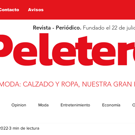
Contacto
Avisos
Revista - Periódico.
Fundado el 22 de juli
 MODA: CALZADO Y ROPA, NUESTRA GRAN 
Opinion
Moda
Entretenimiento
Economía
O
 2022
3 min de lectura
n
Salud
Educación
Covid-19
Deportes
trans