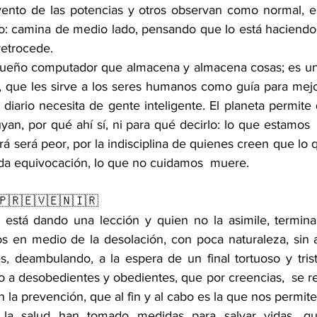
vento de las potencias y otros observan como normal, e
: camina de medio lado, pensando que lo está haciendo e
retrocede.
queño computador que almacena y almacena cosas; es un 
 que les sirve a los seres humanos como guía para mejor
a diario necesita de gente inteligente. El planeta permite 
an, por qué ahí sí, ni para qué decirlo: lo que estamos 
á será peor, por la indisciplina de quienes creen que lo 
da equivocación, lo que no cuidamos  muere.
🇵🇷🇪🇻🇪🇳🇮🇷
 está dando una lección y quien no la asimile, termina
 en medio de la desolación, con poca naturaleza, sin a
 deambulando, a la espera de un final tortuoso y triste. 
o a desobedientes y obedientes, que por creencias,  se res
 la prevención, que al fin y al cabo es la que nos permite 
 la salud han tomado medidas para salvar vidas, qu