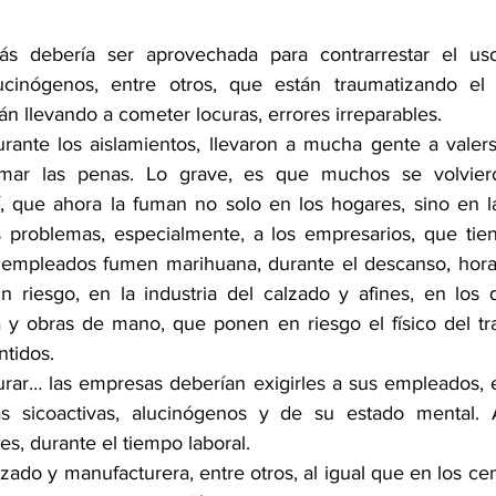
s debería ser aprovechada para contrarrestar el uso
ucinógenos, entre otros, que están traumatizando el 
án llevando a cometer locuras, errores irreparables.
rante los aislamientos, llevaron a mucha gente a valers
lmar las penas. Lo grave, es que muchos se volviero
, que ahora la fuman no solo en los hogares, sino en las
s problemas, especialmente, a los empresarios, que tie
 empleados fumen marihuana, durante el descanso, hora 
un riesgo, en la industria del calzado y afines, en los
 y obras de mano, que ponen en riesgo el físico del tra
ntidos.
urar… las empresas deberían exigirles a sus empleados,
s sicoactivas, alucinógenos y de su estado mental. As
es, durante el tiempo laboral.
alzado y manufacturera, entre otros, al igual que en los cen