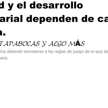
d y el desarrollo
arial dependen de c
a.
 𝓣𝓐𝓟𝓐𝓑𝓞𝓒𝓐𝓢 𝓨 𝓐𝓛𝓖𝓞 𝓜Á𝓢
iños deberán someterse a las reglas de juego de lo que de
ana.