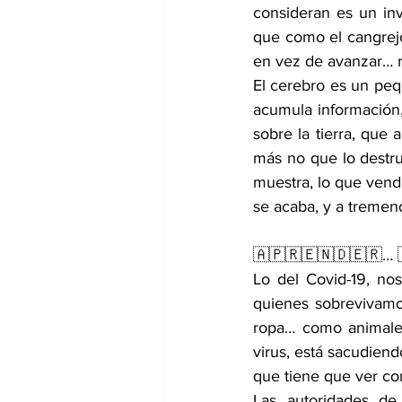
consideran es un in
que como el cangrejo
en vez de avanzar… 
El cerebro es un pe
acumula información,
sobre la tierra, que 
más no que lo destruy
muestra, lo que vendr
se acaba, y a tremen
🇦🇵🇷🇪🇳🇩🇪🇷… 
Lo del Covid-19, nos
quienes sobrevivamos
ropa… como animales,
virus, está sacudiend
que tiene que ver con
Las autoridades de