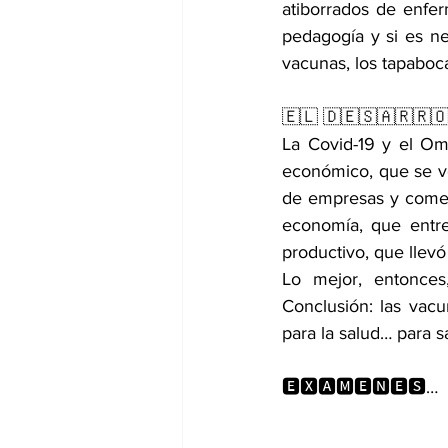
atiborrados de enfe
pedagogía y si es nec
vacunas, los tapaboc
🇪🇱 🇩🇪🇸🇦🇷🇷
La Covid-19 y el Om
económico, que se ver
de empresas y comerci
economía, que entre 
productivo, que llev
Lo mejor, entonces
Conclusión: las vacu
para la salud… para sa
🅴🆇🅰🅼🅴🅽🅴🆂…