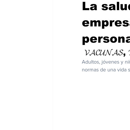
La salu
empres
person
 𝓥𝓐𝓒𝓤𝓝𝓐𝓢,
Adultos, jóvenes y n
normas de una vida s