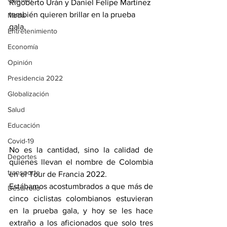
Rigoberto Urán y Daniel Felipe Martínez 
también quieren brillar en la prueba 
Moda
gala.
Entretenimiento
Economía
Opinión
Presidencia 2022
Globalización
Salud
Educación
Covid-19
No es la cantidad, sino la calidad de 
Deportes
quienes llevan el nombre de Colombia 
transporte
en el Tour de Francia 2022.
Estábamos acostumbrados a que más de 
Desarrollo
cinco ciclistas colombianos estuvieran 
en la prueba gala, y hoy se les hace 
extraño a los aficionados que solo tres 