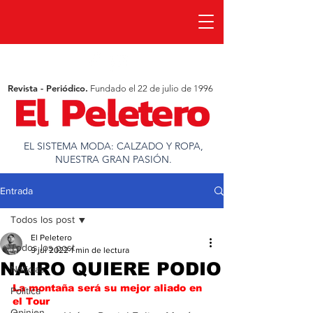
Revista - Periódico.
Fundado el 22 de julio de 1996
EL SISTEMA MODA: CALZADO Y ROPA,
NUESTRA GRAN PASIÓN.
Entrada
Todos los post
El Peletero
Todos los post
9 jul 2022
1 min de lectura
NAIRO QUIERE PODIO
Noticias
La montaña será su mejor aliado en 
Política
el Tour
Opinion