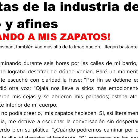
tas de la industria de
 y afines
NDO A MIS ZAPATOS!
plasman, también van más allá de la imaginación… llegan bastante 
inando durante seis horas por las calles de mi barrio, 
 no lograba descifrar de dónde venían. Paré un momento
te escuché con claridad la frase: “Por fin se detiene es
dió otra voz: “Ojalá nos lleve a sitios más emocionant
varon mis cejas y se abrieron mis parpados; estaba ate
te inferior de mi cuerpo.
 no podía creerlo, ¡mis zapatos hablaban! Si, así literalme
cia, me detuve a escuchar la conversación sin desperta
uerdo bien su plática: “¿Cuándo podremos caminar por 