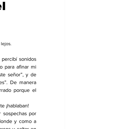
l
lejos.
percibí sonidos 
 para afinar mi 
te señor”, y de 
es”. De manera 
rrado porque el 
nte ¡hablaban!
r sospechas por 
donde y como a 