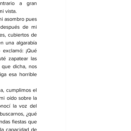
trario a gran 
i vista.
 mi asombro pues 
 después de mi 
es, cubiertos de 
n una algarabía 
 exclamó: ¡Qué 
té zapatear las 
 que dicha, nos 
a esa horrible 
a, cumplimos el 
i oído sobre la 
ocí la voz del 
buscarnos, ¿qué 
das fiestas que 
la capacidad de 