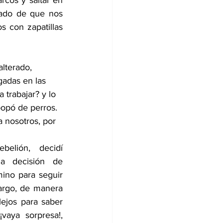
rcos y saltar en 
sado de que nos 
s con zapatillas 
alterado, 
gadas en las 
trabajar? y lo 
popó de perros. 
 nosotros, por 
elión, decidí 
a decisión de 
ino para seguir 
argo, de manera 
ejos para saber 
vaya sorpresa!, 