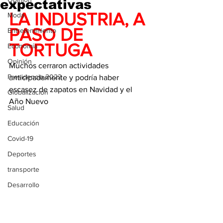
expectativas
LA INDUSTRIA, A 
Moda
PASO DE 
Entretenimiento
TORTUGA
Economía
Opinión
Muchos cerraron actividades 
Presidencia 2022
anticipadamente y podría haber 
escasez de zapatos en Navidad y el 
Globalización
Año Nuevo
Salud
Educación
Covid-19
Deportes
transporte
Desarrollo