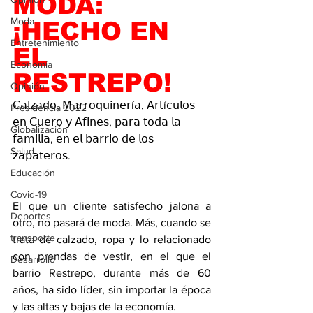
MODA: 
Moda
¡HECHO EN 
Entretenimiento
EL 
Economía
RESTREPO!
Opinión
𝖢𝖺𝗅𝗓𝖺𝖽𝗈, 𝖬𝖺𝗋𝗋𝗈𝗊𝗎𝗂𝗇𝖾𝗋í𝖺, 𝖠𝗋𝗍í𝖼𝗎𝗅𝗈𝗌 
Presidencia 2022
𝖾𝗇 𝖢𝗎𝖾𝗋𝗈 𝗒 𝖠𝖿𝗂𝗇𝖾𝗌, 𝗉𝖺𝗋𝖺 𝗍𝗈𝖽𝖺 𝗅𝖺 
Globalización
𝖿𝖺𝗆𝗂𝗅𝗂𝖺, 𝖾𝗇 𝖾𝗅 𝖻𝖺𝗋𝗋𝗂𝗈 𝖽𝖾 𝗅𝗈𝗌 
Salud
𝗓𝖺𝗉𝖺𝗍𝖾𝗋𝗈𝗌.
Educación
Covid-19
El que un cliente satisfecho jalona a 
Deportes
otro, no pasará de moda. Más, cuando se 
transporte
trata de calzado, ropa y lo relacionado 
con prendas de vestir, en el que el 
Desarrollo
barrio Restrepo, durante más de 60 
años, ha sido líder, sin importar la época 
y las altas y bajas de la economía.