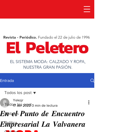
Revista - Periódico.
Fundado el 22 de julio de 1996
EL SISTEMA MODA: CALZADO Y ROPA,
NUESTRA GRAN PASIÓN.
Entrada
Todos los post
Yekojr
Todos los post
17 abr 2022
3 min de lectura
𝑬𝒏 𝒆𝒍 𝑷𝒖𝒏𝒕𝒐 𝒅𝒆 𝑬𝒏𝒄𝒖𝒆𝒏𝒕𝒓𝒐
Noticias
𝑬𝒎𝒑𝒓𝒆𝒔𝒂𝒓𝒊𝒂𝒍 𝑳𝒂 𝑽𝒂𝒍𝒗𝒂𝒏𝒆𝒓𝒂
Política
Opinion