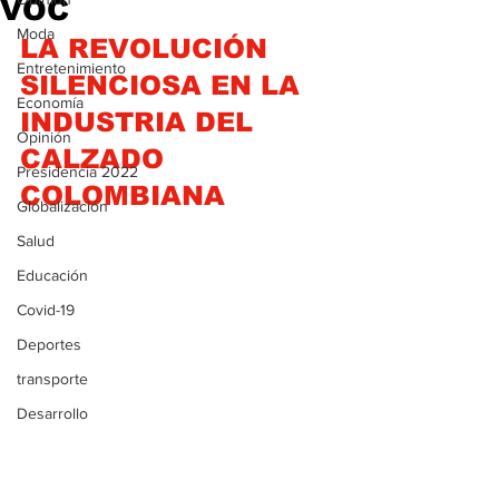
VOC
Moda
LA REVOLUCIÓN 
Entretenimiento
SILENCIOSA EN LA 
Economía
INDUSTRIA DEL 
Opinión
CALZADO 
Presidencia 2022
COLOMBIANA
Globalización
Salud
Educación
Covid-19
Deportes
transporte
Desarrollo