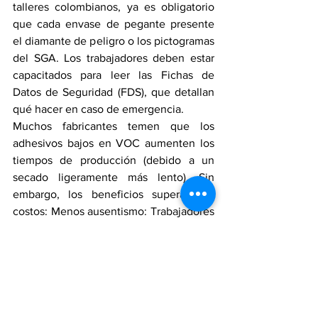
talleres colombianos, ya es obligatorio 
que cada envase de pegante presente 
el diamante de peligro o los pictogramas 
del SGA. Los trabajadores deben estar 
capacitados para leer las Fichas de 
Datos de Seguridad (FDS), que detallan 
qué hacer en caso de emergencia.
Muchos fabricantes temen que los 
adhesivos bajos en VOC aumenten los 
tiempos de producción (debido a un 
secado ligeramente más lento). Sin 
embargo, los beneficios superan los 
costos: Menos ausentismo: Trabajadores 
sanos significan menos incapacidades 
por enfermedades respiratorias. Acceso 
a mercados internacionales: Para 
exportar a Europa o EE.UU., el calzado 
debe cumplir con normativas estrictas 
de residuos químicos (como REACH). 