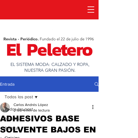
Revista - Periódico.
Fundado el 22 de julio de 1996
EL SISTEMA MODA: CALZADO Y ROPA,
NUESTRA GRAN PASIÓN.
Entrada
Todos los post
Carlos Andrés López
Todos los post
2 feb
4 min de lectura
ADHESIVOS BASE
Noticias
SOLVENTE BAJOS EN
Política
Opinion