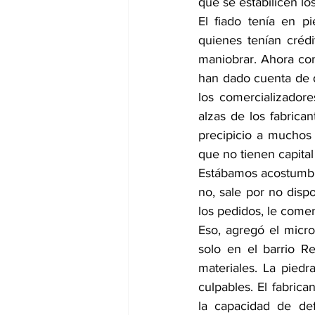
que se estabilicen lo
El fiado tenía en p
quienes tenían créd
maniobrar. Ahora con 
han dado cuenta de q
los comercializador
alzas de los fabrican
precipicio a muchos d
que no tienen capital 
Estábamos acostumbrad
no, sale por no disp
los pedidos, le comen
Eso, agregó el micro
solo en el barrio R
materiales. La pied
culpables. El fabric
la capacidad de def