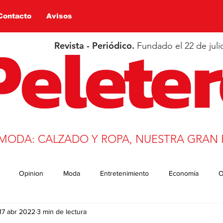
Contacto
Avisos
Revista - Periódico.
Fundado el 22 de juli
 MODA: CALZADO Y ROPA, NUESTRA GRAN 
Opinion
Moda
Entretenimiento
Economía
O
17 abr 2022
3 min de lectura
n
Salud
Educación
Covid-19
Deportes
trans