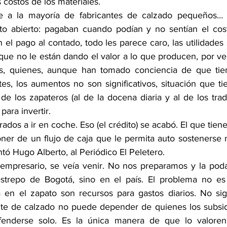
s costos de los materiales.
ie a la mayoría de fabricantes de calzado pequeños… m
ito abierto: pagaban cuando podían y no sentían el cos
el pago al contado, todo les parece caro, las utilidades
ue no le están dando el valor a lo que producen, por ven
es, quienes, aunque han tomado conciencia de que tien
tes, los aumentos no son significativos, situación que ti
e los zapateros (al de la docena diaria y al de los tradi
para invertir.
os a ir en coche. Eso (el crédito) se acabó. El que tiene
oner de un flujo de caja que le permita auto sostenerse m
tó Hugo Alberto, al Periódico El Peletero.
empresario, se veía venir. No nos preparamos y la poda
estrepo de Bogotá, sino en el país. El problema no es
ra en el zapato son recursos para gastos diarios. No s
ante de calzado no puede depender de quienes los subsid
enderse solo. Es la única manera de que lo valoren 