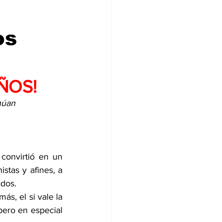
os
ÑOS!
núan 
convirtió en un 
tas y afines, a 
ados.
s, el si vale la 
ero en especial 