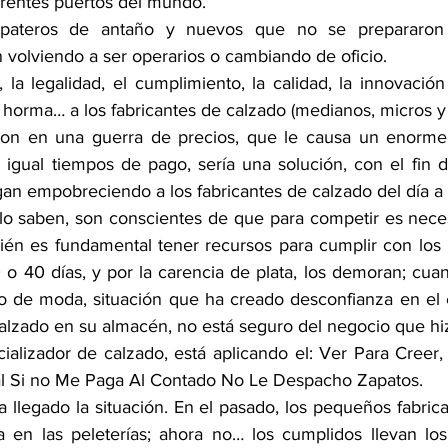
ferentes puertos del mundo.
pateros de antaño y nuevos que no se prepararon p
 volviendo a ser operarios o cambiando de oficio.
 la legalidad, el cumplimiento, la calidad, la innovación
horma… a los fabricantes de calzado (medianos, micros y 
ron en una guerra de precios, que le causa un enorme d
al igual tiempos de pago, sería una solución, con el fin d
gan empobreciendo a los fabricantes de calzado del día a 
lo saben, son conscientes de que para competir es neces
én es fundamental tener recursos para cumplir con los 
 o 40 días, y por la carencia de plata, los demoran; cuan
o de moda, situación que ha creado desconfianza en el c
calzado en su almacén, no está seguro del negocio que hi
cializador de calzado, está aplicando el: Ver Para Creer,
al Si no Me Paga Al Contado No Le Despacho Zapatos.
 llegado la situación. En el pasado, los pequeños fabrica
a en las peleterías; ahora no… los cumplidos llevan los