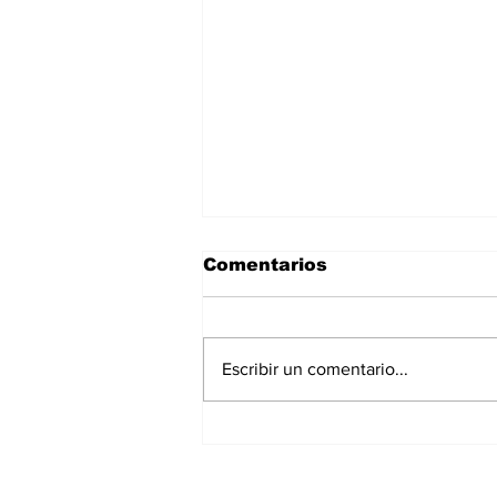
Comentarios
Escribir un comentario...
Fue creada hace 96
años y es pionera en la
inyección de plásticos