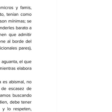
icros y famis, 
to, tenían como 
 son mínimas; se 
derles barato a 
en que admitir 
ene al borde del 
cionales pares), 
 aguanta, el que 
ientras elabora 
 es abismal, no 
 de escasez de 
igamos buscando 
ien, debe tener 
y lo respeten, 