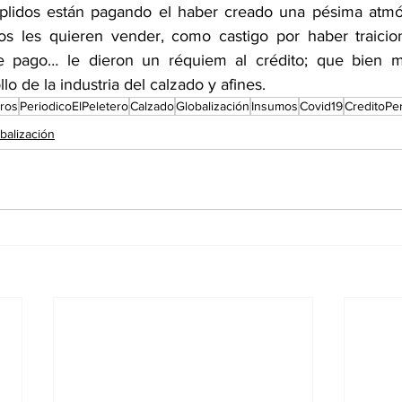
mplidos están pagando el haber creado una pésima atmós
os les quieren vender, como castigo por haber traicion
e pago… le dieron un réquiem al crédito; que bien m
lo de la industria del calzado y afines.
eros
PeriodicoElPeletero
Calzado
Globalización
Insumos
Covid19
CreditoPe
balización