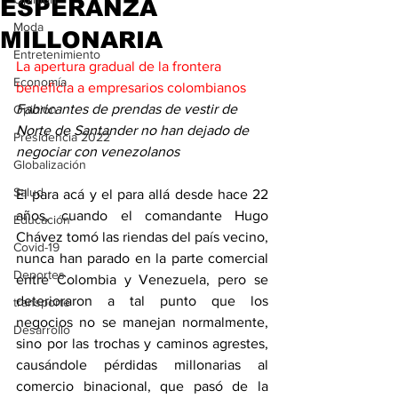
ESPERANZA
Moda
MILLONARIA
Entretenimiento
La apertura gradual de la frontera 
Economía
beneficia a empresarios colombianos
Fabricantes de prendas de vestir de 
Opinión
Norte de Santander no han dejado de 
Presidencia 2022
negociar con venezolanos
Globalización
Salud
El para acá y el para allá desde hace 22 
años, cuando el comandante Hugo 
Educación
Chávez tomó las riendas del país vecino, 
Covid-19
nunca han parado en la parte comercial 
Deportes
entre Colombia y Venezuela, pero se 
deterioraron a tal punto que los 
transporte
negocios no se manejan normalmente, 
Desarrollo
sino por las trochas y caminos agrestes, 
causándole pérdidas millonarias al 
comercio binacional, que pasó de la 