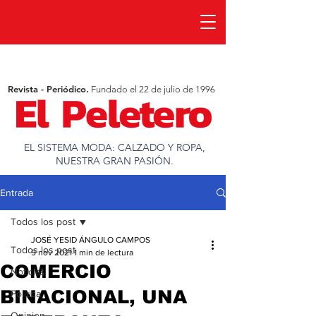
Revista - Periódico.
Fundado el 22 de julio de 1996
EL SISTEMA MODA: CALZADO Y ROPA,
NUESTRA GRAN PASIÓN.
Entrada
Todos los post
JOSÉ YESID ÁNGULO CAMPOS
Todos los post
9 nov 2021
1 min de lectura
COMERCIO
Noticias
BINACIONAL, UNA
Política
Opinion