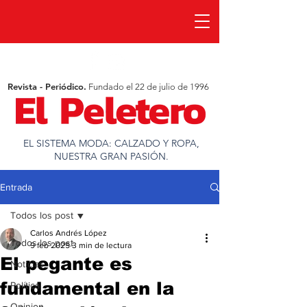
Revista - Periódico.
Fundado el 22 de julio de 1996
EL SISTEMA MODA: CALZADO Y ROPA,
NUESTRA GRAN PASIÓN.
Entrada
Todos los post
Carlos Andrés López
Todos los post
9 feb 2025
3 min de lectura
El pegante es
Noticias
fundamental en la
Política
Opinion