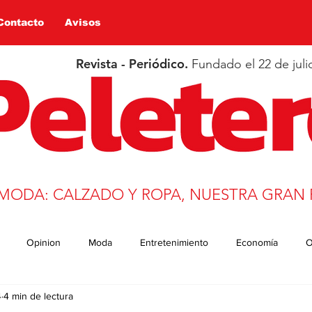
Contacto
Avisos
Revista - Periódico.
Fundado el 22 de juli
 MODA: CALZADO Y ROPA, NUESTRA GRAN 
Opinion
Moda
Entretenimiento
Economía
O
4
4 min de lectura
n
Salud
Educación
Covid-19
Deportes
trans