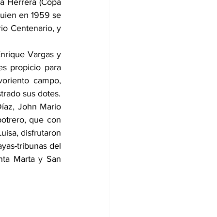
a Herrera (Copa 
quien en 1959 se 
io Centenario, y 
nrique Vargas y 
s propicio para 
voriento campo, 
trado sus dotes.
íaz, John Mario 
potrero, que con 
isa, disfrutaron 
yas-tribunas del 
nta Marta y San 