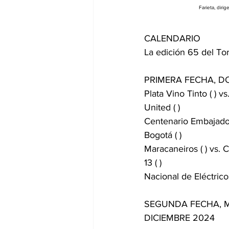
Farieta, diri
CALENDARIO
La edición 65 del To
PRIMERA FECHA, D
Plata Vino Tinto ( ) v
United ( )
Centenario Embajadore
Bogotá ( )
Maracaneiros ( ) vs. C
13 ( )
Nacional de Eléctricos 
SEGUNDA FECHA, M
DICIEMBRE 2024