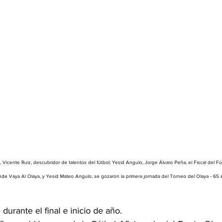
Vicente Ruiz, descubridor de talentos del fútbol; Yesid Angulo, Jorge Álvaro Peña, el Fiscal del Fú
nde Vaya Al Olaya, y Yesid Mateo Angulo, se gozaron la primera jornada del Torneo del Olaya - 65 
 durante el final e inicio de año.