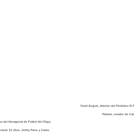
Yesid Angulo, director del Periódico El 
Páramo, creador de Cal
sa del Hexagonal de Fútbol del Olaya, 
rante 32 años, Jimmy Parra, y Carlos 