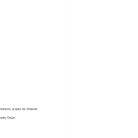
Peletero, al lado de Orlando 
zado Orpar.