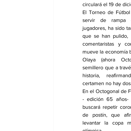
circulará el 19 de di
El Torneo de Fútbol
servir de rampa d
jugadores, ha sido t
que se han pulido, p
comentaristas y co
mueve la economía ba
Olaya (ahora Oct
semillero que a trav
historia, reafirm
certamen no hay dos,
En el Octogonal de F
- edición 65 años- 
buscará repetir coro
de postín, que afin
levantar la copa m
olímpica.