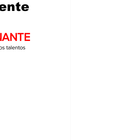
iente
NANTE
os talentos