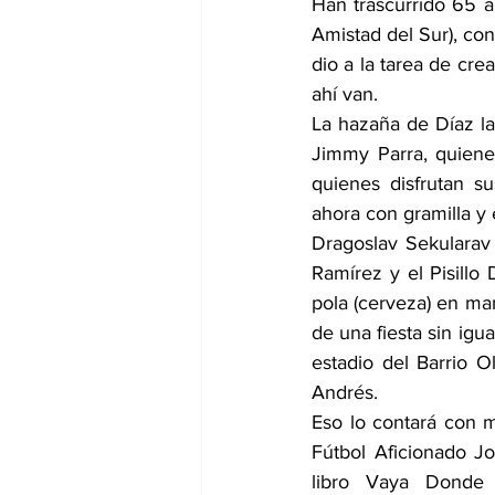
Han trascurrido 65 a
Amistad del Sur), con
dio a la tarea de cre
ahí van.
La hazaña de Díaz la
Jimmy Parra, quiene
quienes disfrutan s
ahora con gramilla y
Dragoslav Sekularav 
Ramírez y el Pisillo 
pola (cerveza) en man
de una fiesta sin igu
estadio del Barrio O
Andrés.
Eso lo contará con má
Fútbol Aficionado J
libro Vaya Donde 