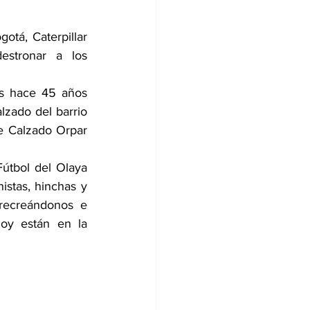
tá, Caterpillar 
estronar a los 
s hace 45 años 
zado del barrio 
 Calzado Orpar 
útbol del Olaya 
stas, hinchas y 
recreándonos e 
oy están en la 