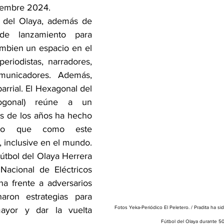
ciembre 2024.
 del Olaya, además de 
e lanzamiento para 
ambien un espacio en el 
eriodistas, narradores, 
municadores. Además, 
rrial. El Hexagonal del 
ogonal) reúne a un 
és de los años ha hecho 
ando que como este 
 inclusive en el mundo.
útbol del Olaya Herrera 
Nacional de Eléctricos 
na frente a adversarios 
aron estrategias para 
Fotos Yeka-Periódico El Peletero. / Pradita ha s
ayor y dar la vuelta 
Fútbol del Olaya durante 50