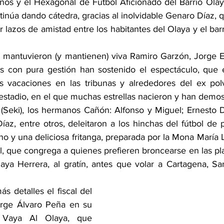
ños y el Hexagonal de Fútbol Aficionado del Barrio Olay
tinúa dando cátedra, gracias al inolvidable Genaro Díaz, 
ar lazos de amistad entre los habitantes del Olaya y el barr
 mantuvieron (y mantienen) viva Ramiro Garzón, Jorge E
s con pura gestión han sostenido el espectáculo, que e
us vacaciones en las tribunas y alrededores del ex pol
 estadio, en el que muchas estrellas nacieron y han demos
(Seki), los hermanos Cañón: Alfonso y Miguel; Ernesto D
Díaz, entre otros, deleitaron a los hinchas del fútbol de 
o y una deliciosa fritanga, preparada por la Mona María Lu
al, que congrega a quienes prefieren broncearse en las pla
laya Herrera, al gratín, antes que volar a Cartagena, Sa
s detalles el fiscal del 
orge Álvaro Peña en su 
Vaya Al Olaya, que 