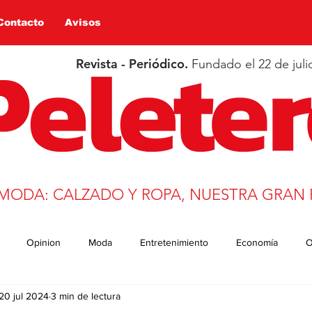
Contacto
Avisos
Revista - Periódico.
Fundado el 22 de juli
 MODA: CALZADO Y ROPA, NUESTRA GRAN 
Opinion
Moda
Entretenimiento
Economía
O
20 jul 2024
3 min de lectura
n
Salud
Educación
Covid-19
Deportes
trans