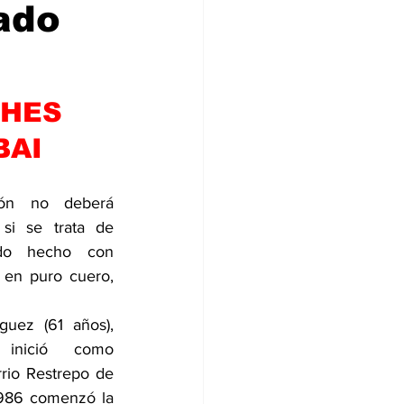
ado
CHES
BAI
ción no deberá 
si se trata de 
ado hecho con 
en puro cuero, 
uez (61 años), 
nició como 
rio Restrepo de 
986 comenzó la 