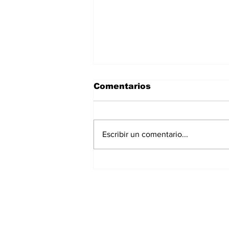
Comentarios
Escribir un comentario...
COLOMBIA ESTÁ DE
MODA: PRENDAS Y
TEXTILES CRECIERON
2% EN SUS
EXPORTACIONES