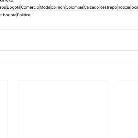
eros
Bogotá
Comercio
Moda
opinión
Colombia
Calzado
Restrepo
noticia
loc
de bogota
Politica