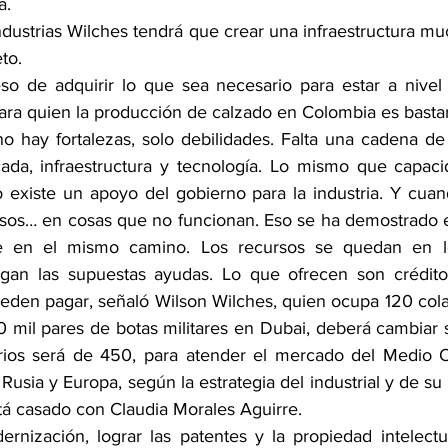
a.
ndustrias Wilches tendrá que crear una infraestructura m
to.
o de adquirir lo que sea necesario para estar a nivel 
 para quien la producción de calzado en Colombia es basta
 hay fortalezas, solo debilidades. Falta una cadena de 
ada, infraestructura y tecnología. Lo mismo que capacid
o existe un apoyo del gobierno para la industria. Y cuan
sos… en cosas que no funcionan. Eso se ha demostrado en
e en el mismo camino. Los recursos se quedan en lo
egan las supuestas ayudas. Lo que ofrecen son créditos
ueden pagar, señaló Wilson Wilches, quien ocupa 120 cola
 mil pares de botas militares en Dubai, deberá cambiar s
ios será de 450, para atender el mercado del Medio Or
Rusia y Europa, según la estrategia del industrial y de su f
tá casado con Claudia Morales Aguirre. 
rnización, lograr las patentes y la propiedad intelectual