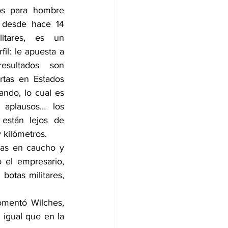
os para hombre 
 desde hace 14 
itares, es un 
il: le apuesta a 
sultados son 
rtas en Estados 
ndo, lo cual es 
aplausos… los 
están lejos de 
 kilómetros.
las en caucho y 
 el empresario, 
tas militares, 
omentó Wilches, 
 igual que en la 