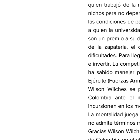
quien trabajó de la
nichos para no depen
las condiciones de pa
a quien la universida
son un premio a su de
de la zapatería, el
dificultades. Para ll
e invertir. La competi
ha sabido manejar pa
Ejército (Fuerzas Ar
Wilson Wilches se 
Colombia ante el 
incursionen en los me
La mentalidad juega 
no admite términos m
Gracias Wilson Wilche
de Colombia, en el pl