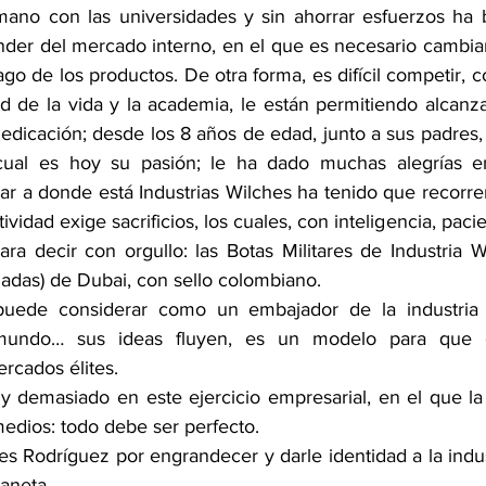
 mano con las universidades y sin ahorrar esfuerzos ha
der del mercado interno, en el que es necesario cambiar
go de los productos. De otra forma, es difícil competir, 
d de la vida y la academia, le están permitiendo alcanza
dicación; desde los 8 años de edad, junto a sus padres, 
 cual es hoy su pasión; le ha dado muchas alegrías e
egar a donde está Industrias Wilches ha tenido que recor
tividad exige sacrificios, los cuales, con inteligencia, pacie
ra decir con orgullo: las Botas Militares de Industria Wi
madas) de Dubai, con sello colombiano.
puede considerar como un embajador de la industria 
mundo… sus ideas fluyen, es un modelo para que ot
rcados élites.
y demasiado en este ejercicio empresarial, en el que la 
edios: todo debe ser perfecto.
s Rodríguez por engrandecer y darle identidad a la indus
aneta.