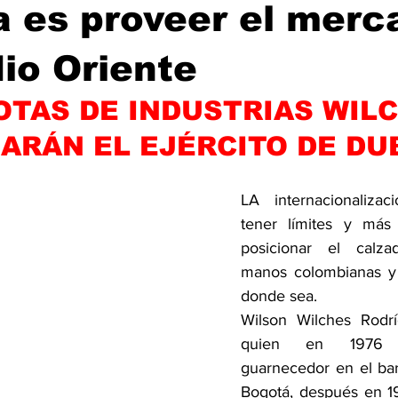
 es proveer el merc
io Oriente
OTAS DE INDUSTRIAS WIL
ARÁN EL EJÉRCITO DE DU
LA internacionaliza
tener límites y más 
posicionar el calz
manos colombianas y 
donde sea.
Wilson Wilches Rodríg
quien en 1976 i
guarnecedor en el bar
Bogotá, después en 1