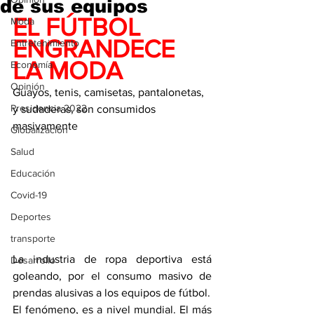
de sus equipos
EL FÚTBOL 
Moda
ENGRANDECE 
Entretenimiento
LA MODA
Economía
Opinión
Guayos, tenis, camisetas, pantalonetas, 
Presidencia 2022
y sudaderas, son consumidos 
masivamente
Globalización
Salud
Educación
Covid-19
Deportes
transporte
La industria de ropa deportiva está 
Desarrollo
goleando, por el consumo masivo de 
prendas alusivas a los equipos de fútbol.
El fenómeno, es a nivel mundial. El más 