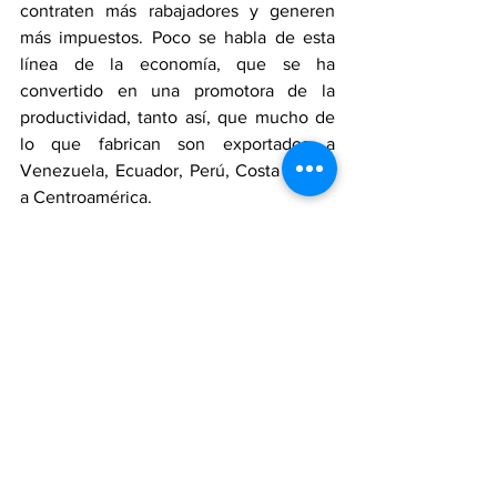
contraten más rabajadores y generen 
más impuestos. Poco se habla de esta 
línea de la economía, que se ha 
convertido en una promotora de la 
productividad, tanto así, que mucho de 
lo que fabrican son exportados a 
Venezuela, Ecuador, Perú, Costa Rica y 
a Centroamérica. 
Un consejo para los hinchas del fútbol, 
micro y ciclismo: no compren ropa 
deportiva importada y de contrabando. 
Hay que consumir lo nuestro, lo 
fabricado en Colombia, que es elegante 
en diseño, calidad, durabilidad y colores.
Zapateros
Economía
peleteros
Bogotá
Comercio
Moda
Colombia
Restrepo
noticia
localidad antonio nariño
Noticias