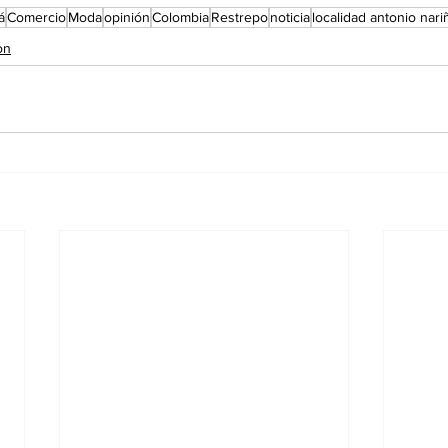
á
Comercio
Moda
opinión
Colombia
Restrepo
noticia
localidad antonio nari
on