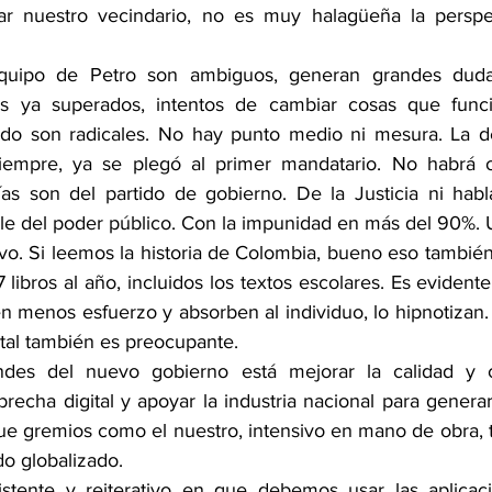
ar nuestro vecindario, no es muy halagüeña la perspec
quipo de Petro son ambiguos, generan grandes dudas
s ya superados, intentos de cambiar cosas que funci
ado son radicales. No hay punto medio ni mesura. La de
iempre, ya se plegó al primer mandatario. No habrá op
as son del partido de gobierno. De la Justicia ni habl
ble del poder público. Con la impunidad en más del 90%.
o. Si leemos la historia de Colombia, bueno eso también 
 libros al año, incluidos los textos escolares. Es evident
n menos esfuerzo y absorben al individuo, lo hipnotizan.
ital también es preocupante. 
ndes del nuevo gobierno está mejorar la calidad y c
brecha digital y apoyar la industria nacional para genera
e gremios como el nuestro, intensivo en mano de obra, 
o globalizado. 
stente y reiterativo en que debemos usar las aplicacio