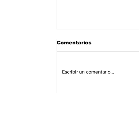
Comentarios
Escribir un comentario...
José Antonio Méndez
Benavides, el gran
heredero
Suscríbete a nuest