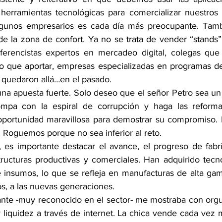
 herramientas tecnológicas para comercializar nuestros 
gunos empresarios es cada día más preocupante. Tambié
de la zona de confort. Ya no se trata de vender “stands” 
ferencistas expertos en mercadeo digital, colegas que 
ho que aportar, empresas especializadas en programas de
 quedaron allá…en el pasado. 
 una apuesta fuerte. Solo deseo que el señor Petro sea un
ompa con la espiral de corrupción y haga las reforma
oportunidad maravillosa para demostrar su compromiso. Le
ia. Roguemos porque no sea inferior al reto.
 es importante destacar el avance, el progreso de fabr
ucturas productivas y comerciales. Han adquirido tecno
 insumos, lo que se refleja en manufacturas de alta ga
os, a las nuevas generaciones.
nte -muy reconocido en el sector- me mostraba con orgul
 liquidez a través de internet. La chica vende cada vez 