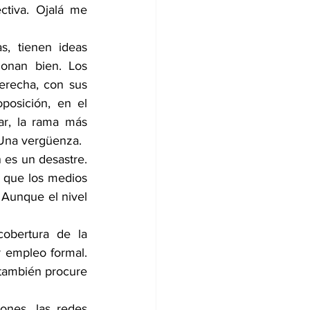
tiva. Ojalá me 
, tienen ideas 
onan bien. Los 
recha, con sus 
osición, en el 
ar, la rama más 
 Una vergüenza.
es un desastre. 
e que los medios 
 Aunque el nivel 
obertura de la 
r empleo formal. 
también procure 
nes, las redes 