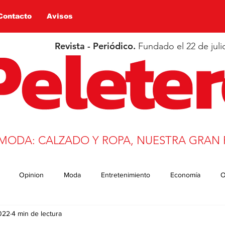
Contacto
Avisos
Revista - Periódico.
Fundado el 22 de juli
 MODA: CALZADO Y ROPA, NUESTRA GRAN 
Opinion
Moda
Entretenimiento
Economía
O
022
4 min de lectura
n
Salud
Educación
Covid-19
Deportes
trans