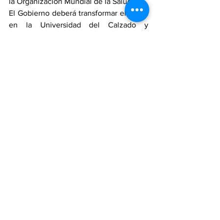
la Organización Mundial de la Salud.
El Gobierno deberá transformar el SENA 
en la Universidad del Calzado y 
Confecciones (Sistema Moda), desde 
donde no solo se engrandezca lo 
académico y lo virtual, sino el cómo ser 
más competitivos aplicando el 
aprendiendo-haciendo.
La construcción de plantas de 
tratamientos de aguas residuales, es otra 
necesidad.
También sería un honor que los sectores 
iconos de la industria del calzado y 
confecciones de Colombia tuviesen 
sedes propias, puntos de encuentro (La 
Casa del Sistema Moda. La Casa de los 
Industriales del Calzado. La Casa de los 
Confeccionistas), según las peticiones 
de los micro, fami y pequeños 