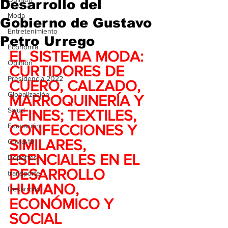
Desarrollo del
Moda
Gobierno de Gustavo
Entretenimiento
Petro Urrego
Economía
EL SISTEMA MODA: 
Opinión
CURTIDORES DE 
Presidencia 2022
CUERO, CALZADO, 
Globalización
MARROQUINERÍA Y 
Salud
AFINES; TEXTILES, 
Educación
CONFECCIONES Y 
SIMILARES, 
Covid-19
ESENCIALES EN EL 
Deportes
DESARROLLO 
transporte
HUMANO, 
Desarrollo
ECONÓMICO Y 
SOCIAL