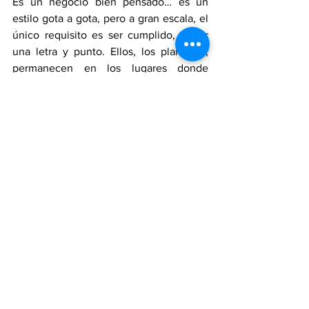
Es un negocio bien pensado… es un 
estilo gota a gota, pero a gran escala, el 
único requisito es ser cumplido, firmar 
una letra y punto. Ellos, los planteros, 
permanecen en los lugares donde 
fabrican calzado, llenando las 
necesidades de los zapateros y 
echándoles ojo para que no se les vayan 
a volar, como les ha sucedido con 
algunos, que luego de lograr los 
préstamos… financiamientos, anochecen 
y no amanecen, situación que ha 
cerrado un poco esta clase de créditos 
rápidos.
Hoy, para que los planteros presten, es 
necesario un respaldo y referencias de 
los mismos fabricantes de calzado, 
como garantía. Estamos sobreviviendo 
por este capital de trabajo, de lo 