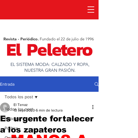
Revista - Periódico.
Fundado el 22 de julio de 1996
EL SISTEMA MODA: CALZADO Y ROPA,
NUESTRA GRAN PASIÓN.
Entrada
Todos los post
El Tenaz
Todos los post
13 sept 2023
6 min de lectura
Es urgente fortalecer
Noticias
a los zapateros
Política
Opinion