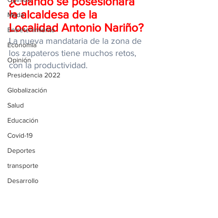
¿Cuándo se posesionará 
la alcaldesa de la 
Moda
Localidad Antonio Nariño?
Entretenimiento
La nueva mandataria de la zona de 
Economía
los zapateros tiene muchos retos, 
Opinión
con la productividad.
Presidencia 2022
Globalización
Salud
Educación
Covid-19
Deportes
transporte
Desarrollo