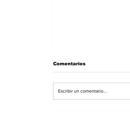
Comentarios
Escribir un comentario...
José Antonio Méndez
Benavides, el gran
heredero