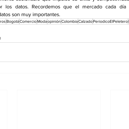
or los datos. Recordemos que el mercado cada día 
 datos son muy importantes.
eros
Bogotá
Comercio
Moda
opinión
Colombia
Calzado
PeriodicoElPeletero
a