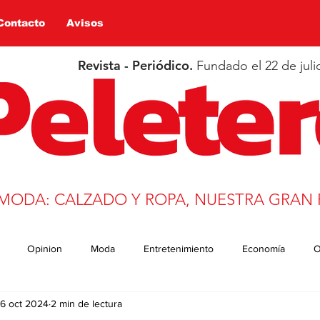
Contacto
Avisos
Revista - Periódico.
Fundado el 22 de juli
 MODA: CALZADO Y ROPA, NUESTRA GRAN 
Opinion
Moda
Entretenimiento
Economía
O
6 oct 2024
2 min de lectura
n
Salud
Educación
Covid-19
Deportes
trans