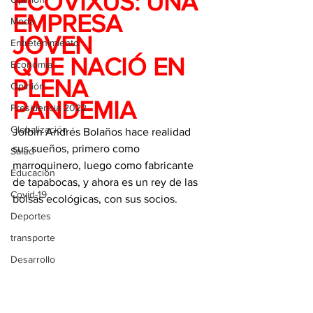
ECOVIXUS: UNA 
EMPRESA 
Moda
JOVEN 
Entretenimiento
QUE NACIÓ EN 
Economía
PLENA 
Opinión
PANDEMIA
Presidencia 2022
Globalización
Jolbin Andrés Bolaños hace realidad 
sus sueños, primero como 
Salud
marroquinero, luego como fabricante 
Educación
de tapabocas, y ahora es un rey de las 
Covid-19
bolsas ecológicas, con sus socios.
Deportes
transporte
Desarrollo